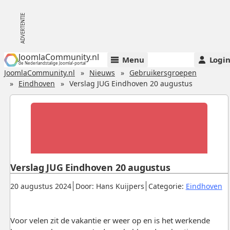
JoomlaCommunity.nl
Menu
Logi
de Nederlandstalige Joomla!-portal
JoomlaCommunity.nl
Nieuws
Gebruikersgroepen
Eindhoven
Verslag JUG Eindhoven 20 augustus
Verslag JUG Eindhoven 20 augustus
Gepubliceerd:
.
.
.
20 augustus 2024
Door: Hans Kuijpers
Categorie:
Eindhoven
Voor velen zit de vakantie er weer op en is het werkende