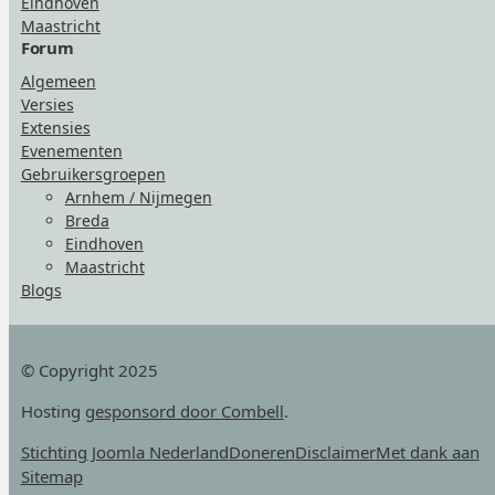
Eindhoven
Maastricht
Forum
Algemeen
Versies
Extensies
Evenementen
Gebruikersgroepen
Arnhem / Nijmegen
Breda
Eindhoven
Maastricht
Blogs
© Copyright 2025
Hosting
gesponsord door Combell
.
Stichting Joomla Nederland
Doneren
Disclaimer
Met dank aan
Sitemap