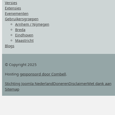
Versies
Extensies
Evenementen
Gebruikersgroepen
Arnhem / Nijmegen
Breda
Eindhoven
Maastricht
Blogs
© Copyright 2025
Hosting
gesponsord door Combell
.
Stichting Joomla Nederland
Doneren
Disclaimer
Met dank aan
Sitemap