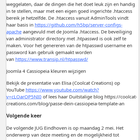
weggelaten, daar de dingen die het doet leuk zijn en handig
in te stellen, maar met een eigen goed ingerichte .htaccess
bereik je hetzelfde. De .htaccess vanuit AdminTools vindt
haar basis in
https://github.com/h5bp/server-configs-
apache
aangevuld met de Joomla .htaccess. De beveiliging
van administrator directory met .htpasswd is ook zelf te
maken. Voor het genereren van de htpasswd username en
password kan gebruik gemaakt worden
van
https://www.transip.nl/htpasswd/
Joomla 4 Cassiopeia kleuren wijzigen
Bekijk de presentatie van Elisa (Coolcat Creations) op
YouTube
https://www.youtube.com/watch?
v=cLOarOP5NI0
of lees haar Duitstalige blog
https://coolcat-
creations.com/blog/passe-dein-cassiopeia-template-an
Volgende keer
De volgende JUG Eindhoven is op maandag 2 mei. Het
onderwerp van deze meeting en de mogelijkheid tot