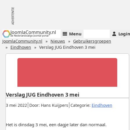
JoomlaCommunity.nl
Menu
Logi
de Nederlandstalige Joomla!-portal
JoomlaCommunity.nl
Nieuws
Gebruikersgroepen
Eindhoven
Verslag JUG Eindhoven 3 mei
Verslag JUG Eindhoven 3 mei
Gepubliceerd:
.
.
.
3 mei 2022
Door: Hans Kuijpers
Categorie:
Eindhoven
Het is dinsdag 3 mei, een dagje later dan normaal.