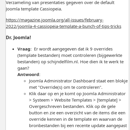
Verzameling van presentaties gegeven over de default
Joomla template Cassiopeia.
https://magazine.joomla.org/all-issues/february-
2022/joomla-4-cassiopeia-template-a-bunch-of-tips-tricks
Dr. Joomla!
Vraag
: Er wordt aangegeven dat ik 9 overrides
(template bestanden) moet controleren (bijgewerkte
bestanden) op schijndelfilm.nl. Hoe dien ik te werk te
gaan?
Antwoord
:
Joomla Administrator Dashboard staat een blokje
met "Override(s) om te controleren".
Klik daar op en je komt op Joomla Administrator
> Systeem > Website Templates > [template] >
Overgeschreven bestanden. Klik op de gele
button en zie een overzicht van de items die een
override kennen in de template en waarvan de
bronbestanden bij een recente update aangepast