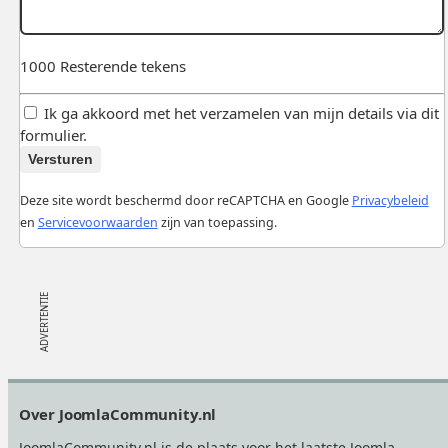
1000
Resterende tekens
Ik ga akkoord met het verzamelen van mijn details via dit
formulier.
Versturen
Deze site wordt beschermd door reCAPTCHA en Google
Privacybeleid
en
Servicevoorwaarden
zijn van toepassing.
Footer
Over JoomlaCommunity.nl
JoomlaCommunity.nl is de plaats voor het laatste Joomla