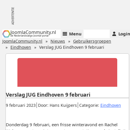
JoomlaCommunity.nl
Menu
Logi
de Nederlandstalige Joomla!-portal
JoomlaCommunity.nl
Nieuws
Gebruikersgroepen
Eindhoven
Verslag JUG Eindhoven 9 februari
Verslag JUG Eindhoven 9 februari
Gepubliceerd:
.
.
.
9 februari 2023
Door: Hans Kuijpers
Categorie:
Eindhoven
Donderdag 9 februari, een frisse winteravond en Rachel