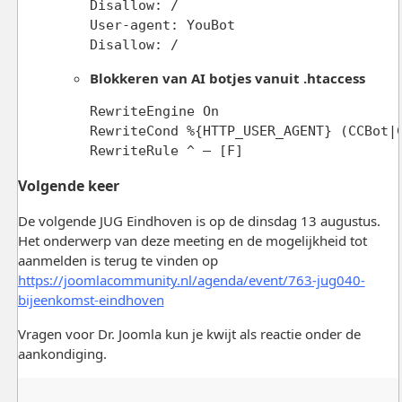
Disallow: /

User-agent: YouBot

Disallow: /
Blokkeren van AI botjes vanuit .htaccess
RewriteEngine On

RewriteCond %{HTTP_USER_AGENT} (CCBot|
RewriteRule ^ – [F]
Volgende keer
De volgende JUG Eindhoven is op de dinsdag 13 augustus.
Het onderwerp van deze meeting en de mogelijkheid tot
aanmelden is terug te vinden op
https://joomlacommunity.nl/agenda/event/763-jug040-
bijeenkomst-eindhoven
Vragen voor Dr. Joomla kun je kwijt als reactie onder de
aankondiging.