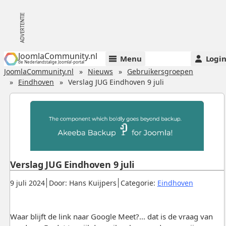
JoomlaCommunity.nl
Menu
Logi
de Nederlandstalige Joomla!-portal
JoomlaCommunity.nl
Nieuws
Gebruikersgroepen
Eindhoven
Verslag JUG Eindhoven 9 juli
Verslag JUG Eindhoven 9 juli
Gepubliceerd:
.
.
.
9 juli 2024
Door: Hans Kuijpers
Categorie:
Eindhoven
Waar blijft de link naar Google Meet?... dat is de vraag van