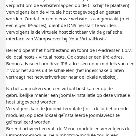
verplicht om de websitemappen op de C: schijf te plaatsen).
Vervolgens kan de virtuele host toegevoegd en gestart
worden. Omdat er een nieuwe website is aangemaakt (met
een eigen IP-adres), dient de DNS herstart te worden.
Vervolgens is de virtuele host zichtbaar via de grafische
interface van Wampserver bij ‘Your VirtualHosts’.
Berend opent het hostbestand en toont de IP-adressen t.b.v.
de local hosts / virtual hosts. Ook staat er een IP6-adres.
Benno adviseert om deze IP6-adressen door middels van een
# voor het adres uit te schakelen (het ingeschakeld laten
vertraagt het netwerkverkeer naar de lokale website).
Na het aanmaken van een virtual host kan er op de
gebruikelijke manier een Joomla-installatie op deze virtuele
host uitgevoerd worden.
Vervolgens kan de Joonext-template (incl. de bijbehorende
modules) op deze lokaal geïnstalleerde Joomlawebsite
geïnstalleerd worden.
Berend activeert en vult de Menu-module en vervolgens de
Jumbotron-module. De Jumbotron-module zou in een