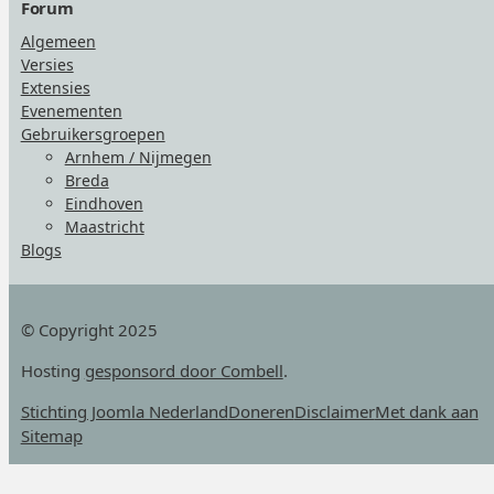
Forum
Algemeen
Versies
Extensies
Evenementen
Gebruikersgroepen
Arnhem / Nijmegen
Breda
Eindhoven
Maastricht
Blogs
© Copyright 2025
Hosting
gesponsord door Combell
.
Stichting Joomla Nederland
Doneren
Disclaimer
Met dank aan
Sitemap