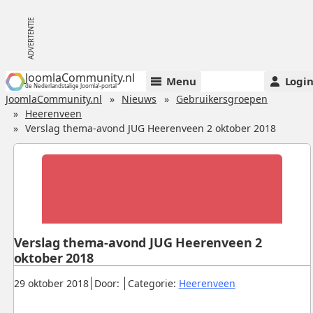
JoomlaCommunity.nl
Menu
Logi
de Nederlandstalige Joomla!-portal
JoomlaCommunity.nl
Nieuws
Gebruikersgroepen
Heerenveen
Verslag thema-avond JUG Heerenveen 2 oktober 2018
Verslag thema-avond JUG Heerenveen 2
oktober 2018
Gepubliceerd:
.
.
.
29 oktober 2018
Door:
Categorie:
Heerenveen