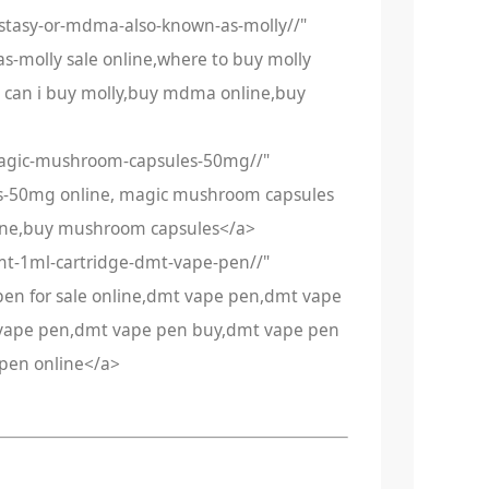
cstasy-or-mdma-also-known-as-molly//"
s-molly sale online,where to buy molly
e can i buy molly,buy mdma online,buy
magic-mushroom-capsules-50mg//"
s-50mg online, magic mushroom capsules
line,buy mushroom capsules</a>
mt-1ml-cartridge-dmt-vape-pen//"
pen for sale online,dmt vape pen,dmt vape
t vape pen,dmt vape pen buy,dmt vape pen
pen online</a>