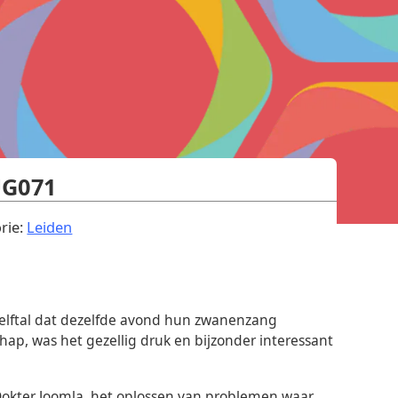
UG071
.
rie:
Leiden
elftal dat dezelfde avond hun zwanenzang
p, was het gezellig druk en bijzonder interessant
Dokter Joomla, het oplossen van problemen waar