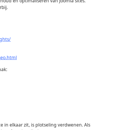
oud en optimaliseren van Joomla sites.
bij.
ghts/
seo.html
mak:
 in elkaar zit, is plotseling verdwenen. Als