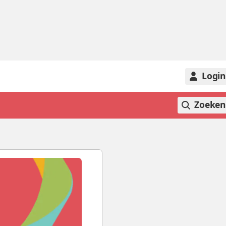
Logi
Zoeke