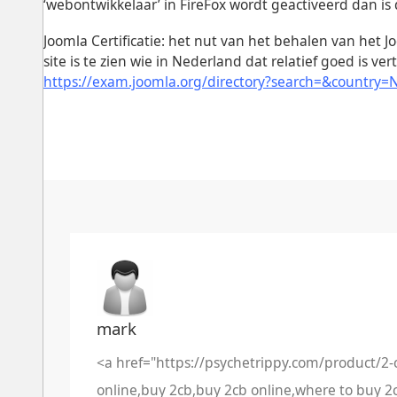
‘webontwikkelaar’ in FireFox wordt geactiveerd dan is 
Joomla Certificatie: het nut van het behalen van het 
site is te zien wie in Nederland dat relatief goed is v
https://exam.joomla.org/directory?search=&country=N
mark
<a href="https://psychetrippy.com/product/2-cb
online,buy 2cb,buy 2cb online,where to buy 2c