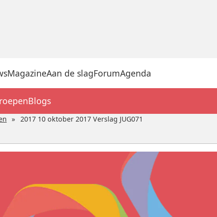
ws
Magazine
Aan de slag
Forum
Agenda
groepen
Blogs
en
2017 10 oktober 2017 Verslag JUG071