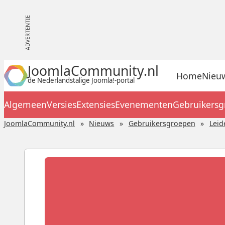
JoomlaCommunity.nl
Home
Nieu
de Nederlandstalige Joomla!-portal
Algemeen
Versies
Extensies
Evenementen
Gebruikers
JoomlaCommunity.nl
Nieuws
Gebruikersgroepen
Leid