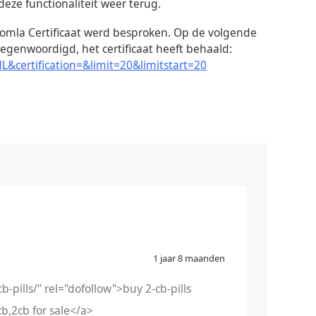
deze functionaliteit weer terug.
Joomla Certificaat werd besproken. Op de volgende
ertegenwoordigd, het certificaat heeft behaald:
L&certification=&limit=20&limitstart=20
1 jaar 8 maanden
-pills/" rel="dofollow">buy 2-cb-pills
b,2cb for sale</a>