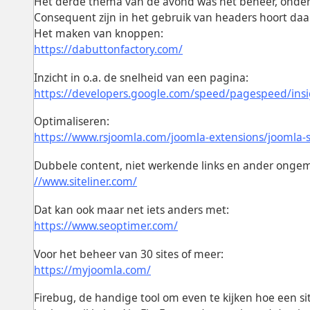
Het derde thema van de avond was het beheer, onderh
Consequent zijn in het gebruik van headers hoort daar
Het maken van knoppen:
https://dabuttonfactory.com/
Inzicht in o.a. de snelheid van een pagina:
https://developers.google.com/speed/pagespeed/insi
Optimaliseren:
https://www.rsjoomla.com/joomla-extensions/joomla-
Dubbele content, niet werkende links en ander onge
//www.siteliner.com/
Dat kan ook maar net iets anders met:
https://www.seoptimer.com/
Voor het beheer van 30 sites of meer:
https://myjoomla.com/
Firebug, de handige tool om even te kijken hoe een site