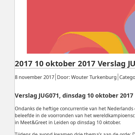
2017 10 oktober 2017 Verslag J
Gepubliceerd:
.
.
8 november 2017
Door: Wouter Turkenburg
Catego
Verslag JUG071, dinsdag 10 oktober 2017
Ondanks de heftige concurrentie van het Nederlands 
beleefde in de voorronden van het wereldkampioenscha
in Meet&Greet in Leiden op dinsdag 10 oktober.
Tijdens de avond kwamen drie thema’s aan de orde: 