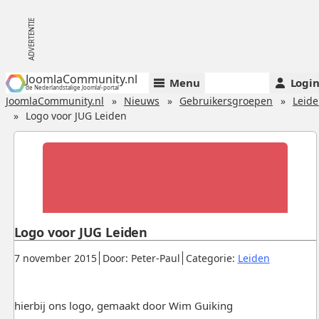
JoomlaCommunity.nl
Menu
Logi
de Nederlandstalige Joomla!-portal
JoomlaCommunity.nl
Nieuws
Gebruikersgroepen
Leid
Logo voor JUG Leiden
Logo voor JUG Leiden
Gepubliceerd:
.
.
.
7 november 2015
Door: Peter-Paul
Categorie:
Leiden
hierbij ons logo, gemaakt door Wim Guiking