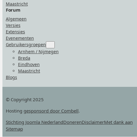
Maastricht
Forum
Algemeen
Versies
Extensies
Evenementen
Gebruikersgroepen
Submenu
for
Arnhem / Nijmegen
“Gebruikersgroepen”
Breda
Eindhoven
Maastricht
Blogs
© Copyright 2025
Hosting
gesponsord door Combell
.
Stichting Joomla Nederland
Doneren
Disclaimer
Met dank aan
Sitemap