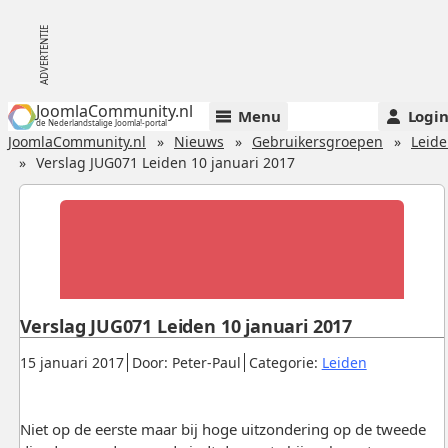
JoomlaCommunity.nl
Menu
Logi
de Nederlandstalige Joomla!-portal
JoomlaCommunity.nl
Nieuws
Gebruikersgroepen
Leid
Verslag JUG071 Leiden 10 januari 2017
Verslag JUG071 Leiden 10 januari 2017
Gepubliceerd:
.
.
.
15 januari 2017
Door: Peter-Paul
Categorie:
Leiden
Niet op de eerste maar bij hoge uitzondering op de tweede