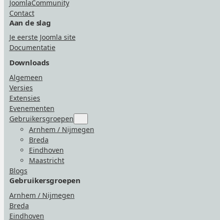
JoomlaCommunity
Contact
Aan de slag
Je eerste Joomla site
Documentatie
Downloads
Algemeen
Versies
Extensies
Evenementen
Gebruikersgroepen
Submenu
for
Arnhem / Nijmegen
“Gebruikersgroepen”
Breda
Eindhoven
Maastricht
Blogs
Gebruikersgroepen
Arnhem / Nijmegen
Breda
Eindhoven