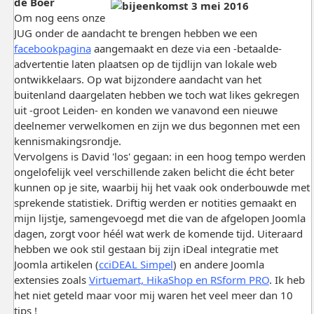
de Boer
Om nog eens onze
JUG onder de aandacht te brengen hebben we een
facebookpagina
aangemaakt en deze via een -betaalde-
advertentie laten plaatsen op de tijdlijn van lokale web
ontwikkelaars. Op wat bijzondere aandacht van het
buitenland daargelaten hebben we toch wat likes gekregen
uit -groot Leiden- en konden we vanavond een nieuwe
deelnemer verwelkomen en zijn we dus begonnen met een
kennismakingsrondje.
Vervolgens is David 'los' gegaan: in een hoog tempo werden
ongelofelijk veel verschillende zaken belicht die écht beter
kunnen op je site, waarbij hij het vaak ook onderbouwde met
sprekende statistiek. Driftig werden er notities gemaakt en
mijn lijstje, samengevoegd met die van de afgelopen Joomla
dagen, zorgt voor héél wat werk de komende tijd. Uiteraard
hebben we ook stil gestaan bij zijn iDeal integratie met
Joomla artikelen (
cciDEAL Simpel
) en andere Joomla
extensies zoals
Virtuemart, HikaShop en RSform PRO
. Ik heb
het niet geteld maar voor mij waren het veel meer dan 10
tips !