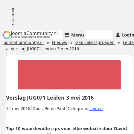
JoomlaCommunity.nl
Menu
Logi
de Nederlandstalige Joomla!-portal
JoomlaCommunity.nl
Nieuws
Gebruikersgroepen
Leid
Verslag JUG071 Leiden 3 mei 2016
Verslag JUG071 Leiden 3 mei 2016
Gepubliceerd:
.
.
.
14 mei 2016
Door: Peter-Paul
Categorie:
Leiden
Top 10 waardevolle tips voor elke website door David