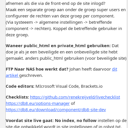
afnemen als die via de front-end op de site inlogd?
Maak een separate groep aan onder de groep super users en
configureer de rechten van deze groep per component.
(Via systeeem -> algemene instellingen -> betreffende
component -> rechten). Koppel de betreffende gebruiker in
deze groep.
Waneer public_html en private_html gebruiken:
Dat
doe je als je een beveiligde en een onbeveiligde site hebt
gemaakt. anders public_html gebruiken (voor beveiligde site)
FTP Naar NAS hoe werkt dat?
Johan heeft daarvoor
dit
artikel
geschreven.
Code editors:
MIcrosoft Visual Code, Brackets.io
Checklists:
https://github.com/renekreijveld/livechecklist
https://db8.eu/options-manager
of
https://db8.eu/download/component/db8-site-dev
Voordat site live gaat
:
No index
,
no follow
instellen op de
site die ontwikkeld wordt in site instellingen of in robot.txt.