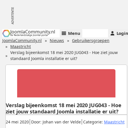
JoomlaCommunity.nl
Menu
Logi
de Nederlandstalige Joomla!-portal
JoomlaCommunity.nl
Nieuws
Gebruikersgroepen
Maastricht
Verslag bijeenkomst 18 mei 2020 JUG043 - Hoe ziet jouw
standaard Joomla installatie er uit?
Verslag bijeenkomst 18 mei 2020 JUG043 - Hoe
ziet jouw standaard Joomla installatie er uit?
Gepubliceerd:
.
.
.
24 mei 2020
Door: Johan van der Velde
Categorie:
Maastricht