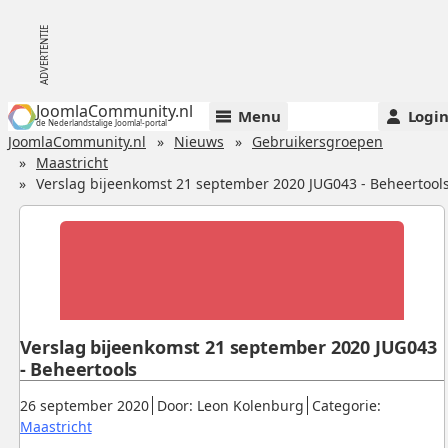
JoomlaCommunity.nl
Menu
Logi
de Nederlandstalige Joomla!-portal
JoomlaCommunity.nl
Nieuws
Gebruikersgroepen
Maastricht
Verslag bijeenkomst 21 september 2020 JUG043 - Beheertool
Verslag bijeenkomst 21 september 2020 JUG043
- Beheertools
Gepubliceerd:
.
.
26 september 2020
Door: Leon Kolenburg
Categorie:
.
Maastricht