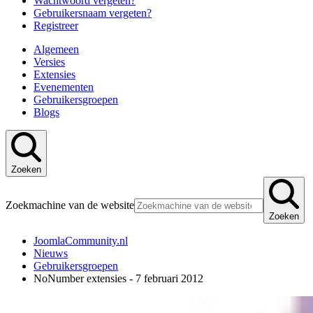
Wachtwoord vergeten?
Gebruikersnaam vergeten?
Registreer
Algemeen
Versies
Extensies
Evenementen
Gebruikersgroepen
Blogs
Zoeken
Zoekmachine van de website
Zoeken
JoomlaCommunity.nl
Nieuws
Gebruikersgroepen
NoNumber extensies - 7 februari 2012