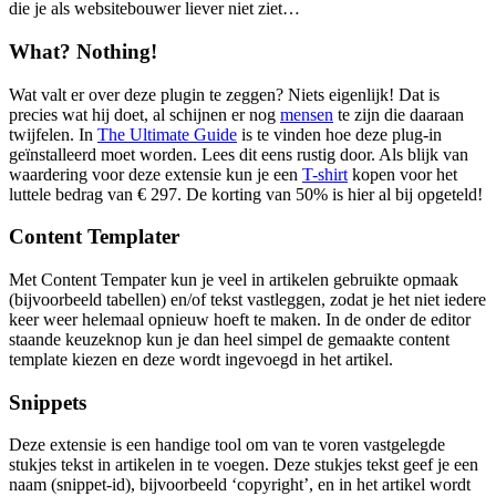
die je als websitebouwer liever niet ziet…
What? Nothing!
Wat valt er over deze plugin te zeggen? Niets eigenlijk! Dat is
precies wat hij doet, al schijnen er nog
mensen
te zijn die daaraan
twijfelen. In
The Ultimate Guide
is te vinden hoe deze plug-in
geïnstalleerd moet worden. Lees dit eens rustig door. Als blijk van
waardering voor deze extensie kun je een
T-shirt
kopen voor het
luttele bedrag van € 297. De korting van 50% is hier al bij opgeteld!
Content Templater
Met Content Tempater kun je veel in artikelen gebruikte opmaak
(bijvoorbeeld tabellen) en/of tekst vastleggen, zodat je het niet iedere
keer weer helemaal opnieuw hoeft te maken. In de onder de editor
staande keuzeknop kun je dan heel simpel de gemaakte content
template kiezen en deze wordt ingevoegd in het artikel.
Snippets
Deze extensie is een handige tool om van te voren vastgelegde
stukjes tekst in artikelen in te voegen. Deze stukjes tekst geef je een
naam (snippet-id), bijvoorbeeld ‘copyright’, en in het artikel wordt