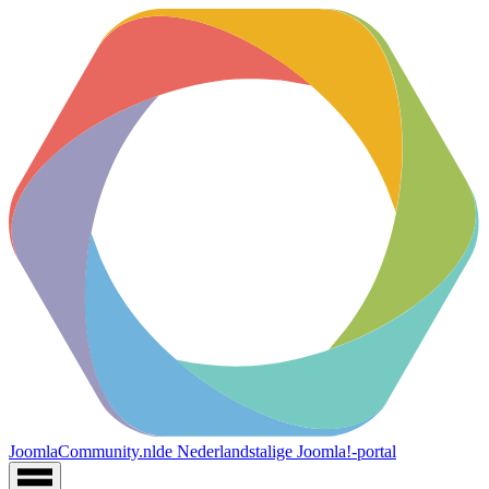
JoomlaCommunity.nl
de Nederlandstalige Joomla!-portal