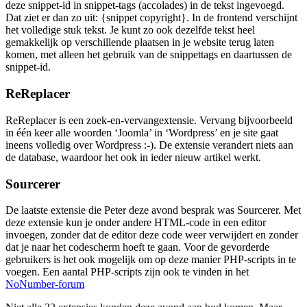
deze snippet-id in snippet-tags (accolades) in de tekst ingevoegd.
Dat ziet er dan zo uit: {snippet copyright}. In de frontend verschijnt
het volledige stuk tekst. Je kunt zo ook dezelfde tekst heel
gemakkelijk op verschillende plaatsen in je website terug laten
komen, met alleen het gebruik van de snippettags en daartussen de
snippet-id.
ReReplacer
ReReplacer is een zoek-en-vervangextensie. Vervang bijvoorbeeld
in één keer alle woorden ‘Joomla’ in ‘Wordpress’ en je site gaat
ineens volledig over Wordpress :-). De extensie verandert niets aan
de database, waardoor het ook in ieder nieuw artikel werkt.
Sourcerer
De laatste extensie die Peter deze avond besprak was Sourcerer. Met
deze extensie kun je onder andere HTML-code in een editor
invoegen, zonder dat de editor deze code weer verwijdert en zonder
dat je naar het codescherm hoeft te gaan. Voor de gevorderde
gebruikers is het ook mogelijk om op deze manier PHP-scripts in te
voegen. Een aantal PHP-scripts zijn ook te vinden in het
NoNumber-forum