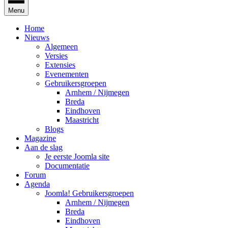
Menu
Home
Nieuws
Algemeen
Versies
Extensies
Evenementen
Gebruikersgroepen
Arnhem / Nijmegen
Breda
Eindhoven
Maastricht
Blogs
Magazine
Aan de slag
Je eerste Joomla site
Documentatie
Forum
Agenda
Joomla! Gebruikersgroepen
Arnhem / Nijmegen
Breda
Eindhoven