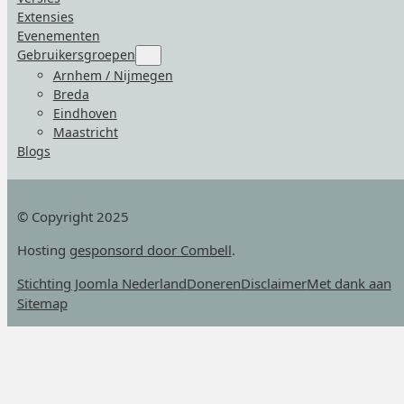
Extensies
Evenementen
Gebruikersgroepen
Submenu
for
Arnhem / Nijmegen
“Gebruikersgroepen”
Breda
Eindhoven
Maastricht
Blogs
© Copyright 2025
Hosting
gesponsord door Combell
.
Stichting Joomla Nederland
Doneren
Disclaimer
Met dank aan
Sitemap