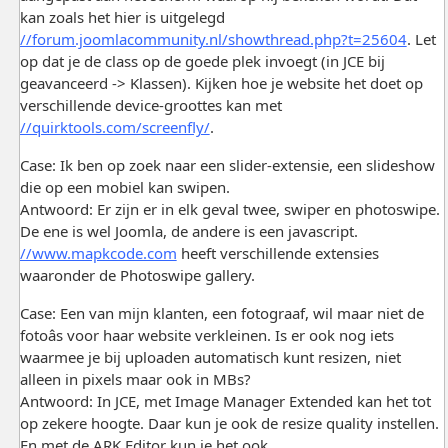
kan zoals het hier is uitgelegd
//forum.joomlacommunity.nl/showthread.php?t=25604
. Let
op dat je de class op de goede plek invoegt (in JCE bij
geavanceerd -> Klassen). Kijken hoe je website het doet op
verschillende device-groottes kan met
//quirktools.com/screenfly/
.
Case: Ik ben op zoek naar een slider-extensie, een slideshow
die op een mobiel kan swipen.
Antwoord: Er zijn er in elk geval twee, swiper en photoswipe.
De ene is wel Joomla, de andere is een javascript.
//www.mapkcode.com
heeft verschillende extensies
waaronder de Photoswipe gallery.
Case: Een van mijn klanten, een fotograaf, wil maar niet de
fotoâs voor haar website verkleinen. Is er ook nog iets
waarmee je bij uploaden automatisch kunt resizen, niet
alleen in pixels maar ook in MBs?
Antwoord: In JCE, met Image Manager Extended kan het tot
op zekere hoogte. Daar kun je ook de resize quality instellen.
En met de ARK Editor kun je het ook.