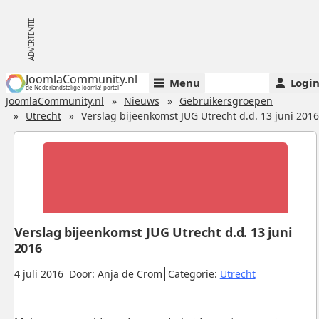
JoomlaCommunity.nl
Menu
Logi
de Nederlandstalige Joomla!-portal
JoomlaCommunity.nl
Nieuws
Gebruikersgroepen
Utrecht
Verslag bijeenkomst JUG Utrecht d.d. 13 juni 2016
Verslag bijeenkomst JUG Utrecht d.d. 13 juni
2016
Gepubliceerd:
.
.
.
4 juli 2016
Door: Anja de Crom
Categorie:
Utrecht