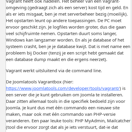
Vagrant heeft ook nadelen. Het beheer van een Vagrant-
omgeving (gedraagt zich als een server) kost tijd en geld. En
als er iets misgaat, ben je met serverbeheer bezig (moeilijk).
Het opstarten leunt op andere toepassingen. De PC moet
ervoor geschikt zijn. Je logfiles worden groter, dus die gaan
veel schijfruimte nemen. Opstarten duurt soms langer,
Windows kan langzamer worden. En als je database of het
systeem crasht, ben je je database kwijt. Dat is met name een
probleem bij Docker (tenzij je een script hebt gemaakt dat
een database dump maakt en die ergens neerzet).
Vagrant werkt uitsluitend via de command line.
De Joomlatools Vagrantbox (hier:
https://www.joomlatools.com/developer/tools/vagrant/
) is
een server die je kunt gebruiken om Joomla te installeren.
Daar zitten allemaal tools in die specifiek bedoeld zijn voor
Joomla. Je kunt dus met één commando een nieuwe site
maken, maar ook met één commando van PHP-versie
veranderen. Een paar leuke tools: PHP MyAdmin, Mailcatcher
(tool die ervoor zorgt dat als je iets verstuurt, dat-ie dat