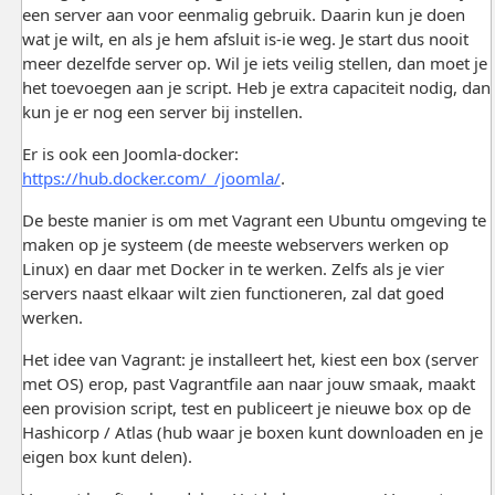
een server aan voor eenmalig gebruik. Daarin kun je doen
wat je wilt, en als je hem afsluit is-ie weg. Je start dus nooit
meer dezelfde server op. Wil je iets veilig stellen, dan moet je
het toevoegen aan je script. Heb je extra capaciteit nodig, dan
kun je er nog een server bij instellen.
Er is ook een Joomla-docker:
https://hub.docker.com/_/joomla/
.
De beste manier is om met Vagrant een Ubuntu omgeving te
maken op je systeem (de meeste webservers werken op
Linux) en daar met Docker in te werken. Zelfs als je vier
servers naast elkaar wilt zien functioneren, zal dat goed
werken.
Het idee van Vagrant: je installeert het, kiest een box (server
met OS) erop, past Vagrantfile aan naar jouw smaak, maakt
een provision script, test en publiceert je nieuwe box op de
Hashicorp / Atlas (hub waar je boxen kunt downloaden en je
eigen box kunt delen).