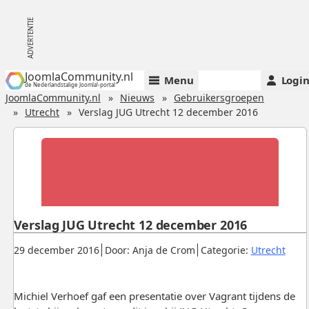
JoomlaCommunity.nl
Menu
Logi
de Nederlandstalige Joomla!-portal
JoomlaCommunity.nl
Nieuws
Gebruikersgroepen
Utrecht
Verslag JUG Utrecht 12 december 2016
Verslag JUG Utrecht 12 december 2016
Gepubliceerd:
.
.
.
29 december 2016
Door: Anja de Crom
Categorie:
Utrecht
Michiel Verhoef gaf een presentatie over Vagrant tijdens de