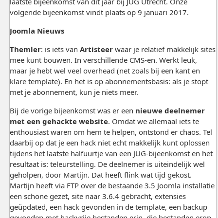
laatste bijeenkomst van dit jaar bij JUG Utrecht. Onze
volgende bijeenkomst vindt plaats op 9 januari 2017.
Joomla Nieuws
Themler
: is iets van
Artisteer
waar je relatief makkelijk sites
mee kunt bouwen. In verschillende CMS-en. Werkt leuk,
maar je hebt wel veel overhead (net zoals bij een kant en
klare template). En het is op abonnementsbasis: als je stopt
met je abonnement, kun je niets meer.
Bij de vorige bijeenkomst was er een
nieuwe deelnemer
met een gehackte website
. Omdat we allemaal iets te
enthousiast waren om hem te helpen, ontstond er chaos. Tel
daarbij op dat je een hack niet echt makkelijk kunt oplossen
tijdens het laatste halfuurtje van een JUG-bijeenkomst en het
resultaat is: teleurstelling. De deelnemer is uiteindelijk wel
geholpen, door Martijn. Dat heeft flink wat tijd gekost.
Martijn heeft via FTP over de bestaande 3.5 Joomla installatie
een schone gezet, site naar 3.6.4 gebracht, extensies
geüpdated, een hack gevonden in de template, een backup
gevonden met hackvrije bestanden erin, die bestanden erop