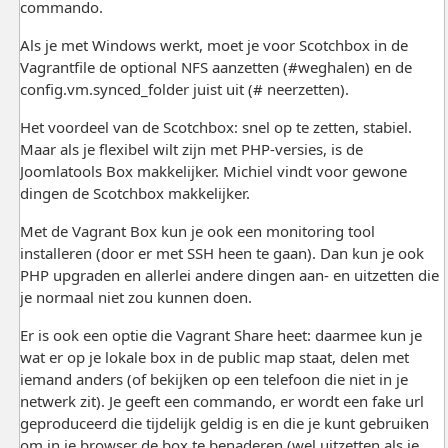
commando.
Als je met Windows werkt, moet je voor Scotchbox in de
Vagrantfile de optional NFS aanzetten (#weghalen) en de
config.vm.synced_folder juist uit (# neerzetten).
Het voordeel van de Scotchbox: snel op te zetten, stabiel.
Maar als je flexibel wilt zijn met PHP-versies, is de
Joomlatools Box makkelijker. Michiel vindt voor gewone
dingen de Scotchbox makkelijker.
Met de Vagrant Box kun je ook een monitoring tool
installeren (door er met SSH heen te gaan). Dan kun je ook
PHP upgraden en allerlei andere dingen aan- en uitzetten die
je normaal niet zou kunnen doen.
Er is ook een optie die Vagrant Share heet: daarmee kun je
wat er op je lokale box in de public map staat, delen met
iemand anders (of bekijken op een telefoon die niet in je
netwerk zit). Je geeft een commando, er wordt een fake url
geproduceerd die tijdelijk geldig is en die je kunt gebruiken
om in je browser de box te benaderen (wel uitzetten als je