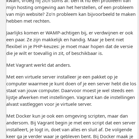
kwam, vroeg hij zich soms af: ben ik nu een probleem van
mijn hosting omgeving aan het herstellen, of een probleem
van mijn website? Zo’n probleem kan bijvoorbeeld te maken
hebben met rechten.
Jaarlijks komen er WAMP-achtigen bij, er verdwijnen er ook
een paar. Ze zijn makkelijk en handig. Maar je bent niet
flexibel in je PHP-keuzes: je moet maar hopen dat de versie
die je wilt er toevallig in zit, of beschikbaar is.
Met Vagrant werkt dat anders.
Met een virtuele server installeer je een pakket op je
computer waarmee je kunt doen of je een server hebt die los
staat van jouw computer. Daarvoor moest je wel steeds een
lijstje afwerken met instellingen. Vagrant kan de instellingen
alvast vastleggen voor je virtuele server.
Met Docker kun je ook een omgeving scripten, maar dan
andersom. Bij Vagrant begin je met een script dat een server
installeert, je logt in, doet van alles en sluit af. De volgende
keer ga je verder waar je gebleven bent. Bij Docker maak je