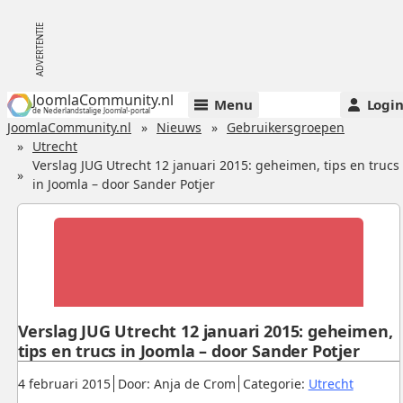
JoomlaCommunity.nl
Menu
Logi
de Nederlandstalige Joomla!-portal
JoomlaCommunity.nl
Nieuws
Gebruikersgroepen
Utrecht
Verslag JUG Utrecht 12 januari 2015: geheimen, tips en trucs
in Joomla – door Sander Potjer
Verslag JUG Utrecht 12 januari 2015: geheimen,
tips en trucs in Joomla – door Sander Potjer
Gepubliceerd:
.
.
.
4 februari 2015
Door: Anja de Crom
Categorie:
Utrecht