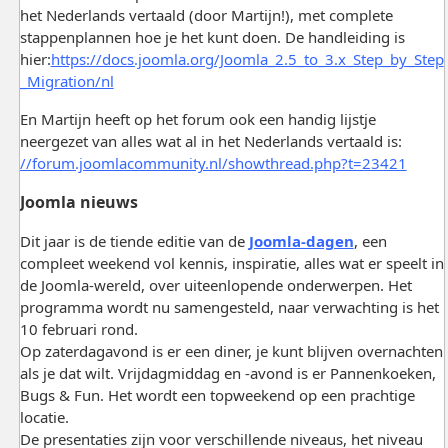
het Nederlands vertaald (door Martijn!), met complete
stappenplannen hoe je het kunt doen. De handleiding is
hier:
https://docs.joomla.org/Joomla_2.5_to_3.x_Step_by_Step
_Migration/nl
En Martijn heeft op het forum ook een handig lijstje
neergezet van alles wat al in het Nederlands vertaald is:
//forum.joomlacommunity.nl/showthread.php?t=23421
Joomla nieuws
Dit jaar is de tiende editie van de
Joomla-dagen
, een
compleet weekend vol kennis, inspiratie, alles wat er speelt in
de Joomla-wereld, over uiteenlopende onderwerpen. Het
programma wordt nu samengesteld, naar verwachting is het
10 februari rond.
Op zaterdagavond is er een diner, je kunt blijven overnachten
als je dat wilt. Vrijdagmiddag en -avond is er Pannenkoeken,
Bugs & Fun. Het wordt een topweekend op een prachtige
locatie.
De presentaties zijn voor verschillende niveaus, het niveau