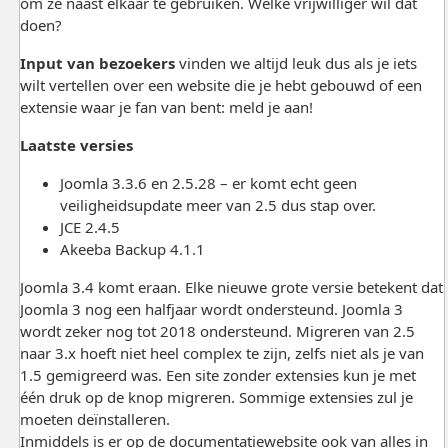
om ze naast elkaar te gebruiken. Welke vrijwilliger wil dat
doen?
Input van bezoekers
vinden we altijd leuk dus als je iets
wilt vertellen over een website die je hebt gebouwd of een
extensie waar je fan van bent: meld je aan!
Laatste versies
Joomla 3.3.6 en 2.5.28 – er komt echt geen
veiligheidsupdate meer van 2.5 dus stap over.
JCE 2.4.5
Akeeba Backup 4.1.1
Joomla 3.4 komt eraan. Elke nieuwe grote versie betekent dat
Joomla 3 nog een halfjaar wordt ondersteund. Joomla 3
wordt zeker nog tot 2018 ondersteund. Migreren van 2.5
naar 3.x hoeft niet heel complex te zijn, zelfs niet als je van
1.5 gemigreerd was. Een site zonder extensies kun je met
één druk op de knop migreren. Sommige extensies zul je
moeten deïnstalleren.
Inmiddels is er op de documentatiewebsite ook van alles in