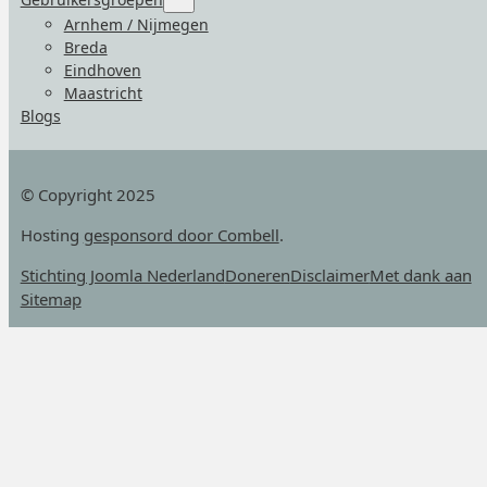
Gebruikersgroepen
for
Arnhem / Nijmegen
“Gebruikersgroepen”
Breda
Eindhoven
Maastricht
Blogs
© Copyright 2025
Hosting
gesponsord door Combell
.
Stichting Joomla Nederland
Doneren
Disclaimer
Met dank aan
Sitemap