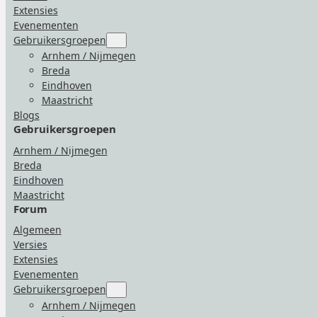
Extensies
Evenementen
Gebruikersgroepen
Submenu
for
Arnhem / Nijmegen
“Gebruikersgroepen”
Breda
Eindhoven
Maastricht
Blogs
Gebruikersgroepen
Arnhem / Nijmegen
Breda
Eindhoven
Maastricht
Forum
Algemeen
Versies
Extensies
Evenementen
Gebruikersgroepen
Submenu
for
Arnhem / Nijmegen
“Gebruikersgroepen”