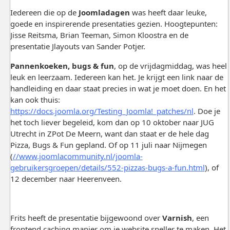
Iedereen die op de
Joomladagen
was heeft daar leuke,
goede en inspirerende presentaties gezien. Hoogtepunten:
Jisse Reitsma, Brian Teeman, Simon Kloostra en de
presentatie Jlayouts van Sander Potjer.
Pannenkoeken, bugs & fun
, op de vrijdagmiddag, was heel
leuk en leerzaam. Iedereen kan het. Je krijgt een link naar de
handleiding en daar staat precies in wat je moet doen. En het
kan ook thuis:
https://docs.joomla.org/Testing_Joomla!_patches/nl
. Doe je
het toch liever begeleid, kom dan op 10 oktober naar JUG
Utrecht in ZPot De Meern, want dan staat er de hele dag
Pizza, Bugs & Fun gepland. Of op 11 juli naar Nijmegen
(
//www.joomlacommunity.nl/joomla-
gebruikersgroepen/details/552-pizzas-bugs-a-fun.html
), of
12 december naar Heerenveen.
Frits heeft de presentatie bijgewoond over
Varnish
, een
frontend caching manier om je website sneller te maken. Het