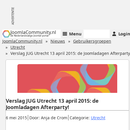
JoomlaCommunity.nl
Menu
Logi
de Nederlandstalige Joomla!-portal
JoomlaCommunity.nl
Nieuws
Gebruikersgroepen
Utrecht
Verslag JUG Utrecht 13 april 2015: de Joomladagen Afterparty
Verslag JUG Utrecht 13 april 2015: de
Joomladagen Afterparty!
Gepubliceerd:
.
.
.
6 mei 2015
Door: Anja de Crom
Categorie:
Utrecht