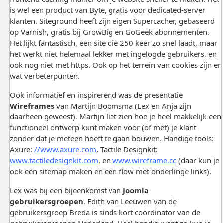
is wel een product van Byte, gratis voor dedicated-server
klanten. Siteground heeft zijn eigen Supercacher, gebaseerd
op Varnish, gratis bij GrowBig en GoGeek abonnementen.
Het lijkt fantastisch, een site die 250 keer zo snel laadt, maar
het werkt niet helemaal lekker met ingelogde gebruikers, en
ook nog niet met https. Ook op het terrein van cookies zijn er
wat verbeterpunten.
Ook informatief en inspirerend was de presentatie
Wireframes
van Martijn Boomsma (Lex en Anja zijn
daarheen geweest). Martijn liet zien hoe je heel makkelijk een
functioneel ontwerp kunt maken voor (of met) je klant
zonder dat je meteen hoeft te gaan bouwen. Handige tools:
Axure:
//www.axure.com
, Tactile Designkit:
www.tactiledesignkit.com
, en
www.wireframe.cc
(daar kun je
ook een sitemap maken en een flow met onderlinge links).
Lex was bij een bijeenkomst van
Joomla
gebruikersgroepen
. Edith van Leeuwen van de
gebruikersgroep Breda is sinds kort coördinator van de
gebruikersgroepen Nederland. Heel handig want zo kun je