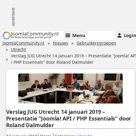
JoomlaCommunity.nl
Menu
Logi
de Nederlandstalige Joomla!-portal
JoomlaCommunity.nl
Nieuws
Gebruikersgroepen
Utrecht
Verslag JUG Utrecht 14 januari 2019 – Presentatie “Joomla! AP
/ PHP Essentials” door Roland Dalmulder
Verslag JUG Utrecht 14 januari 2019 –
Presentatie “Joomla! API / PHP Essentials” door
Roland Dalmulder
Gepubliceerd:
.
.
.