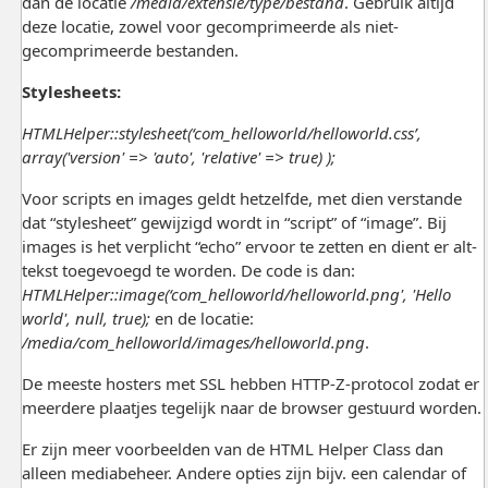
dan de locatie
/media/extensie/type/bestand
. Gebruik altijd
deze locatie, zowel voor gecomprimeerde als niet-
gecomprimeerde bestanden.
Stylesheets:
HTMLHelper::stylesheet(‘com_helloworld/helloworld.css’,
array('version' => 'auto', 'relative' => true) );
Voor scripts en images geldt hetzelfde, met dien verstande
dat “stylesheet” gewijzigd wordt in “script” of “image”. Bij
images is het verplicht “echo” ervoor te zetten en dient er alt-
tekst toegevoegd te worden. De code is dan:
HTMLHelper::image(‘com_helloworld/helloworld.png', 'Hello
world', null, true);
en de locatie:
/media/com_helloworld/images/helloworld.png
.
De meeste hosters met SSL hebben HTTP-Z-protocol zodat er
meerdere plaatjes tegelijk naar de browser gestuurd worden.
Er zijn meer voorbeelden van de HTML Helper Class dan
alleen mediabeheer. Andere opties zijn bijv. een calendar of