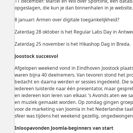
11 december: Marcel en Will over Sportlink, een data
opgeslagen, die kun je dan binnenhalen in je website
8 januari: Armen over digitale toegankelijkheid?
Zaterdag 28 oktober is het Regular Labs Day in Antwe
Zaterdag 25 november is het Hikashop Dag in Breda.
Joostock succesvol
Afgelopen weekend vond in Eindhoven Joostock plaats
waren bijna 40 deelnemers. Van tevoren stond het pr
bedacht en daarna werden er sessies ingedeeld. Die s
iedereen luisterde naar één presentator, maar gespr
en iedereen kon leren van elkaar. ’s Avonds aten we 
en muziek gemaakt worden. Op zondag gingen groep
voor de marketing van Joomla in het Nederlandse taal
sfeer was tijdens het weekend gezellig, ongedwongen
Inloopavonden Joomla-beginners van start