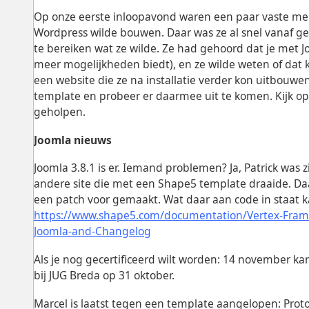
Op onze eerste inloopavond waren een paar vaste me
Wordpress wilde bouwen. Daar was ze al snel vanaf ge
te bereiken wat ze wilde. Ze had gehoord dat je met 
meer mogelijkheden biedt), en ze wilde weten of dat kl
een website die ze na installatie verder kon uitbouw
template en probeer er daarmee uit te komen. Kijk op h
geholpen.
Joomla nieuws
Joomla 3.8.1 is er. Iemand problemen? Ja, Patrick was z
andere site die met een Shape5 template draaide. Daa
een patch voor gemaakt. Wat daar aan code in staat ka
https://www.shape5.com/documentation/Vertex-Framew
Joomla-and-Changelog
Als je nog gecertificeerd wilt worden: 14 november ka
bij JUG Breda op 31 oktober.
Marcel is laatst tegen een template aangelopen: Protos