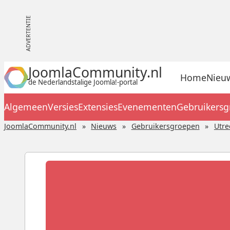
JoomlaCommunity.nl
Home
Nieu
de Nederlandstalige Joomla!-portal
Algemeen
Versies
Extensies
Evenementen
Gebruikers
JoomlaCommunity.nl
Nieuws
Gebruikersgroepen
Utre