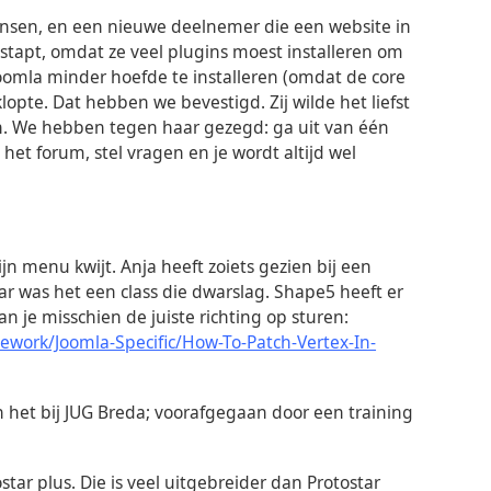
nsen, en een nieuwe deelnemer die een website in
stapt, omdat ze veel plugins moest installeren om
Joomla minder hoefde te installeren (omdat de core
opte. Dat hebben we bevestigd. Zij wilde het liefst
en. We hebben tegen haar gezegd: ga uit van één
et forum, stel vragen en je wordt altijd wel
ijn menu kwijt. Anja heeft zoiets gezien bij een
r was het een class die dwarslag. Shape5 heeft er
n je misschien de juiste richting op sturen:
ork/Joomla-Specific/How-To-Patch-Vertex-In-
n het bij JUG Breda; voorafgegaan door een training
tar plus. Die is veel uitgebreider dan Protostar