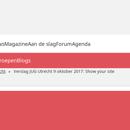
ws
Magazine
Aan de slag
Forum
Agenda
groepen
Blogs
cht
Verslag JUG Utrecht 9 oktober 2017: Show your site