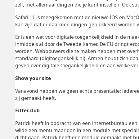
zelf, met allemaal dingen die je kunt instellen. Ook s
Safari 11 is meegekomen met de nieuwe IOS en MacOS,
kan zijn dat er daarmee dingen geblokkeerd worden wa
Er is een wet voor digitale toegankelijkheid in de maak
inmiddels al door de Tweede Kamer. De EU dringt ero
worden. Webbouwers die te maken hebben met overh
standaard (digitoegankelijk.nl). Armen houdt zich daa
geven over digitale toegankelijkheid en aan welke ver
Show your site
Vanavond hebben we geen echte presentatie; iedereen 
zij gemaakt heeft.
Fitter.club
Patrick heeft in opdracht van een internetbureau een 
wilde een menu maar dan in een module met speciale 
dicht gaan. Patrick heeft een module gemaakt met but