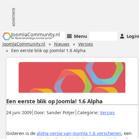
JoomlaCommunity.nl
Menu
Logi
de Nederlandstalige Joomla!-portal
JoomlaCommunity.nl
Nieuws
Versies
Een eerste blik op Joomla! 1.6 Alpha
Een eerste blik op Joomla! 1.6 Alpha
Gepubliceerd:
.
.
.
24 juni 2009
Door: Sander Potjer
Categorie:
Versies
Gisteren is de
alpha versie van Joomla 1.6 verschenen
, een