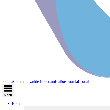
JoomlaCommunity.nl
de Nederlandstalige Joomla!-portal
Menu
Home