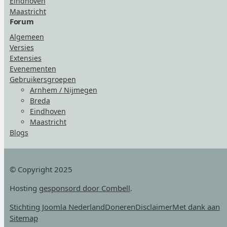
Eindhoven
Maastricht
Forum
Algemeen
Versies
Extensies
Evenementen
Gebruikersgroepen
Arnhem / Nijmegen
Breda
Eindhoven
Maastricht
Blogs
© Copyright 2025
Hosting
gesponsord door Combell
.
Stichting Joomla Nederland
Doneren
Disclaimer
Met dank aan
Sitemap