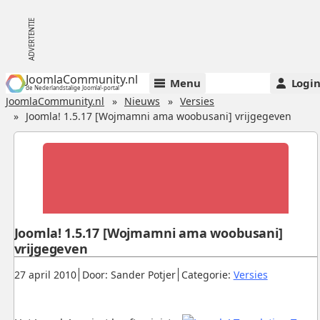
JoomlaCommunity.nl
Menu
Logi
de Nederlandstalige Joomla!-portal
JoomlaCommunity.nl
Nieuws
Versies
Joomla! 1.5.17 [Wojmamni ama woobusani] vrijgegeven
Joomla! 1.5.17 [Wojmamni ama woobusani]
vrijgegeven
Gepubliceerd:
.
.
.
27 april 2010
Door: Sander Potjer
Categorie:
Versies