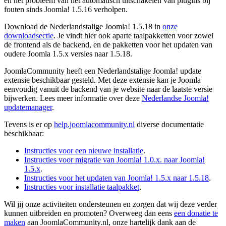
en het probleem van het automatisch uitschakelen van plugins bij
fouten sinds Joomla! 1.5.16 verholpen.
Download de Nederlandstalige Joomla! 1.5.18 in
onze
downloadsectie
. Je vindt hier ook aparte taalpakketten voor zowel
de frontend als de backend, en de pakketten voor het updaten van
oudere Joomla 1.5.x versies naar 1.5.18.
JoomlaCommunity heeft een Nederlandstalige Joomla! update
extensie beschikbaar gesteld. Met deze extensie kan je Joomla
eenvoudig vanuit de backend van je website naar de laatste versie
bijwerken. Lees meer informatie over deze
Nederlandse Joomla!
updatemanager
.
Tevens is er op
help.joomlacommunity.nl
diverse documentatie
beschikbaar:
Instructies voor een nieuwe installatie
.
Instructies voor migratie van Joomla! 1.0.x. naar Joomla!
1.5.x
.
Instructies voor het updaten van Joomla! 1.5.x naar 1.5.18
.
Instructies voor installatie taalpakket
.
Wil jij onze activiteiten ondersteunen en zorgen dat wij deze verder
kunnen uitbreiden en promoten? Overweeg dan eens
een donatie te
maken
aan JoomlaCommunity.nl, onze hartelijk dank aan de