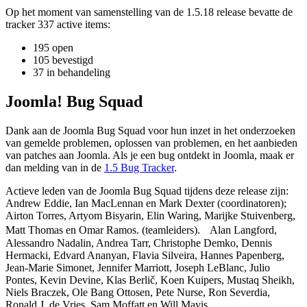
Op het moment van samenstelling van de 1.5.18 release bevatte de
tracker 337 active items:
195 open
105 bevestigd
37 in behandeling
Joomla! Bug Squad
Dank aan de Joomla Bug Squad voor hun inzet in het onderzoeken
van gemelde problemen, oplossen van problemen, en het aanbieden
van patches aan Joomla. Als je een bug ontdekt in Joomla, maak er
dan melding van in de
1.5 Bug Tracker
.
Actieve leden van de Joomla Bug Squad tijdens deze release zijn:
Andrew Eddie, Ian MacLennan en Mark Dexter (coordinatoren);
Airton Torres, Artyom Bisyarin, Elin Waring, Marijke Stuivenberg,
Matt Thomas en Omar Ramos. (teamleiders). Alan Langford,
Alessandro Nadalin, Andrea Tarr, Christophe Demko, Dennis
Hermacki, Edvard Ananyan, Flavia Silveira, Hannes Papenberg,
Jean-Marie Simonet, Jennifer Marriott, Joseph LeBlanc, Julio
Pontes, Kevin Devine, Klas Berlič, Koen Kuipers, Mustaq Sheikh,
Niels Braczek, Ole Bang Ottosen, Pete Nurse, Ron Severdia,
Ronald J. de Vries, Sam Moffatt en Will Mavis.