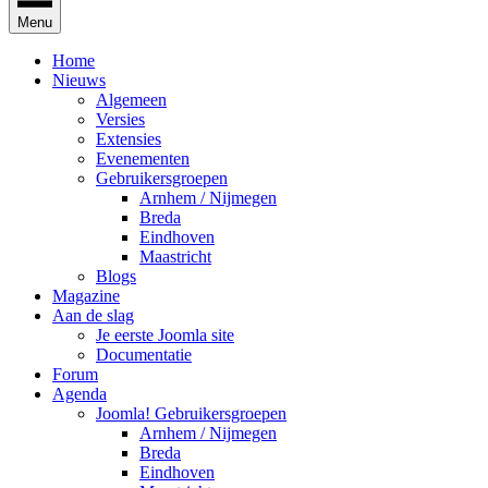
Menu
Home
Nieuws
Algemeen
Versies
Extensies
Evenementen
Gebruikersgroepen
Arnhem / Nijmegen
Breda
Eindhoven
Maastricht
Blogs
Magazine
Aan de slag
Je eerste Joomla site
Documentatie
Forum
Agenda
Joomla! Gebruikersgroepen
Arnhem / Nijmegen
Breda
Eindhoven