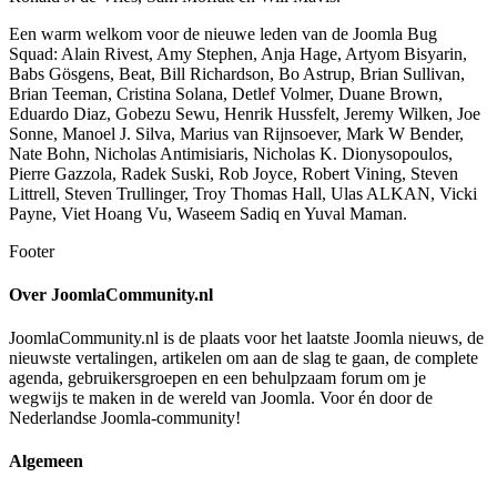
Een warm welkom voor de nieuwe leden van de Joomla Bug
Squad: Alain Rivest, Amy Stephen, Anja Hage, Artyom Bisyarin,
Babs Gösgens, Beat, Bill Richardson, Bo Astrup, Brian Sullivan,
Brian Teeman, Cristina Solana, Detlef Volmer, Duane Brown,
Eduardo Diaz, Gobezu Sewu, Henrik Hussfelt, Jeremy Wilken, Joe
Sonne, Manoel J. Silva, Marius van Rijnsoever, Mark W Bender,
Nate Bohn, Nicholas Antimisiaris, Nicholas K. Dionysopoulos,
Pierre Gazzola, Radek Suski, Rob Joyce, Robert Vining, Steven
Littrell, Steven Trullinger, Troy Thomas Hall, Ulas ALKAN, Vicki
Payne, Viet Hoang Vu, Waseem Sadiq en Yuval Maman.
Footer
Over JoomlaCommunity.nl
JoomlaCommunity.nl is de plaats voor het laatste Joomla nieuws, de
nieuwste vertalingen, artikelen om aan de slag te gaan, de complete
agenda, gebruikersgroepen en een behulpzaam forum om je
wegwijs te maken in de wereld van Joomla. Voor én door de
Nederlandse Joomla-community!
Algemeen