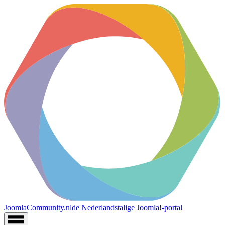
JoomlaCommunity.nl
de Nederlandstalige Joomla!-portal