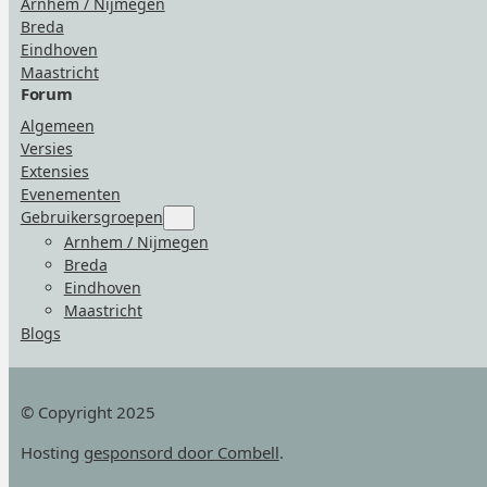
Arnhem / Nijmegen
Breda
Eindhoven
Maastricht
Forum
Algemeen
Versies
Extensies
Evenementen
Gebruikersgroepen
Submenu
for
Arnhem / Nijmegen
“Gebruikersgroepen”
Breda
Eindhoven
Maastricht
Blogs
© Copyright 2025
Hosting
gesponsord door Combell
.