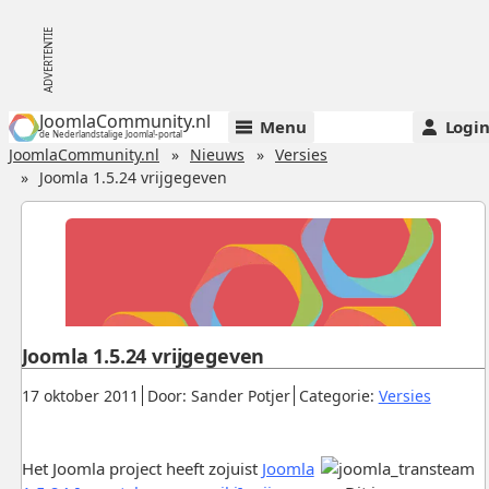
JoomlaCommunity.nl
Menu
Logi
de Nederlandstalige Joomla!-portal
JoomlaCommunity.nl
Nieuws
Versies
Joomla 1.5.24 vrijgegeven
Joomla 1.5.24 vrijgegeven
Gepubliceerd:
.
.
.
17 oktober 2011
Door: Sander Potjer
Categorie:
Versies
Het Joomla project heeft zojuist
Joomla