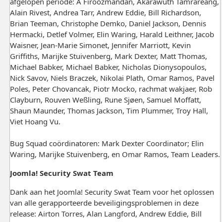
afgelopen periode: A Firoozmandan, Akarawuth Tamrareang,
Alain Rivest, Andrea Tarr, Andrew Eddie, Bill Richardson,
Brian Teeman, Christophe Demko, Daniel Jackson, Dennis
Hermacki, Detlef Volmer, Elin Waring, Harald Leithner, Jacob
Waisner, Jean-Marie Simonet, Jennifer Marriott, Kevin
Griffiths, Marijke Stuivenberg, Mark Dexter, Matt Thomas,
Michael Babker, Michael Babker, Nicholas Dionysopoulos,
Nick Savov, Niels Braczek, Nikolai Plath, Omar Ramos, Pavel
Poles, Peter Chovancak, Piotr Mocko, rachmat wakjaer, Rob
Clayburn, Rouven Weßling, Rune Sjøen, Samuel Moffatt,
Shaun Maunder, Thomas Jackson, Tim Plummer, Troy Hall,
Viet Hoang Vu.
Bug Squad coördinatoren: Mark Dexter Coordinator; Elin
Waring, Marijke Stuivenberg, en Omar Ramos, Team Leaders.
Joomla! Security Swat Team
Dank aan het Joomla! Security Swat Team voor het oplossen
van alle gerapporteerde beveiligingsproblemen in deze
release: Airton Torres, Alan Langford, Andrew Eddie, Bill