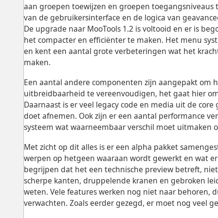
aan groepen toewijzen en groepen toegangsniveaus t
van de gebruikersinterface en de logica van geavance
De upgrade naar MooTools 1.2 is voltooid en er is b
het compacter en efficiënter te maken. Het menu sys
en kent een aantal grote verbeteringen wat het kracht
maken.
Een aantal andere componenten zijn aangepakt om h
uitbreidbaarheid te vereenvoudigen, het gaat hier o
Daarnaast is er veel legacy code en media uit de cor
doet afnemen. Ook zijn er een aantal performance v
systeem wat waarneembaar verschil moet uitmaken op
Met zicht op dit alles is er een alpha pakket samenge
werpen op hetgeen waaraan wordt gewerkt en wat er aa
begrijpen dat het een technische preview betreft, nie
scherpe kanten, druppelende kranen en gebroken leidi
weten. Vele features werken nog niet naar behoren, dus
verwachten. Zoals eerder gezegd, er moet nog veel g