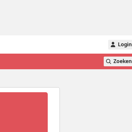
Logi
Zoeke