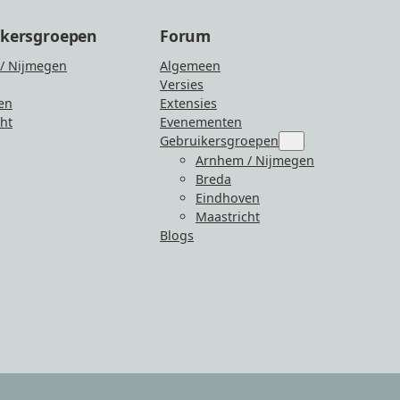
ikersgroepen
Forum
/ Nijmegen
Algemeen
Versies
en
Extensies
ht
Evenementen
Gebruikersgroepen
Submenu
for
Arnhem / Nijmegen
“Gebruikersgroepen
Breda
Eindhoven
Maastricht
Blogs