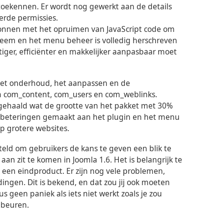
oekennen. Er wordt nog gewerkt aan de details
erde permissies.
egonnen met het opruimen van JavaScript code om
teem en het menu beheer is volledig herschreven
iger, efficiënter en makkelijker aanpasbaar moet
et onderhoud, het aanpassen en de
m com_content, com_users en com_weblinks.
e gehaald wat de grootte van het pakket met 30%
erbeteringen gemaakt aan het plugin en het menu
 grotere websites.
steld om gebruikers de kans te geven een blik te
n zit te komen in Joomla 1.6. Het is belangrijk te
t een eindproduct. Er zijn nog vele problemen,
ngen. Dit is bekend, en dat zou jij ook moeten
 geen paniek als iets niet werkt zoals je zou
ebeuren.