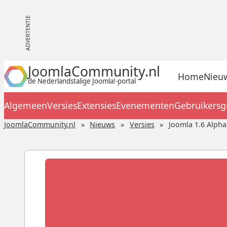
JoomlaCommunity.nl
Home
Nieu
de Nederlandstalige Joomla!-portal
Algemeen
Versies
Extensies
Evenementen
Gebruikers
JoomlaCommunity.nl
Nieuws
Versies
Joomla 1.6 Alpha