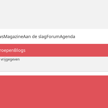
ws
Magazine
Aan de slag
Forum
Agenda
groepen
Blogs
 vrijgegeven