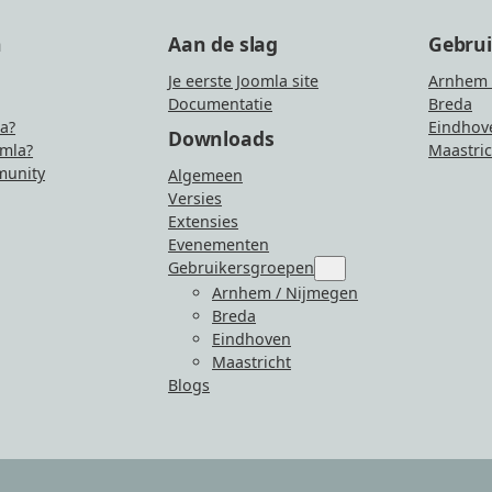
n
Aan de slag
Gebru
Je eerste Joomla site
Arnhem 
Documentatie
Breda
la?
Eindhov
Downloads
mla?
Maastric
unity
Algemeen
Versies
Extensies
Evenementen
Gebruikersgroepen
Submenu
for
Arnhem / Nijmegen
“Gebruikersgroepen”
Breda
Eindhoven
Maastricht
Blogs