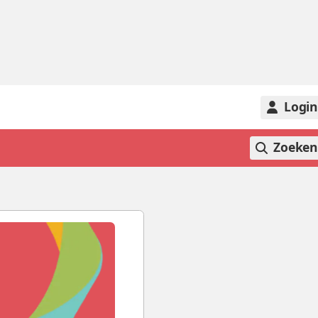
Logi
Zoeke