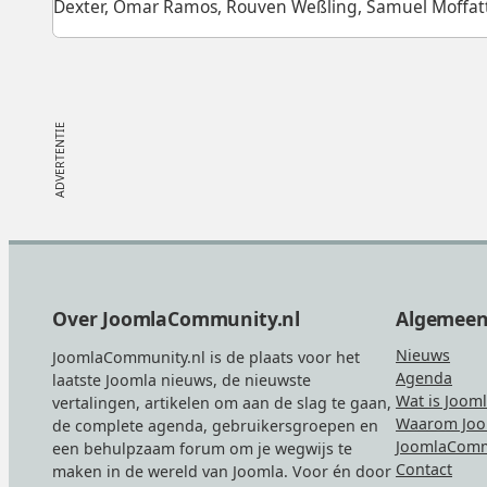
Dexter, Omar Ramos, Rouven Weßling, Samuel Moffat
Footer
Over JoomlaCommunity.nl
Algemee
Nieuws
JoomlaCommunity.nl is de plaats voor het
Agenda
laatste Joomla nieuws, de nieuwste
Wat is Joom
vertalingen, artikelen om aan de slag te gaan,
Waarom Joo
de complete agenda, gebruikersgroepen en
JoomlaComm
een behulpzaam forum om je wegwijs te
Contact
maken in de wereld van Joomla. Voor én door