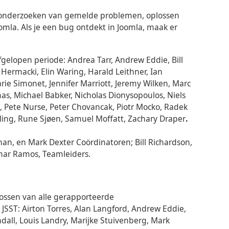
 onderzoeken van gemelde problemen, oplossen
mla. Als je een bug ontdekt in Joomla, maak er
gelopen periode: Andrea Tarr, Andrew Eddie, Bill
ermacki, Elin Waring, Harald Leithner, Ian
ie Simonet, Jennifer Marriott, Jeremy Wilken, Marc
s, Michael Babker, Nicholas Dionysopoulos, Niels
, Pete Nurse, Peter Chovancak, Piotr Mocko, Radek
ling, Rune Sjøen, Samuel Moffatt, Zachary Draper
.
n, en Mark Dexter Coördinatoren; Bill Richardson,
mar Ramos, Teamleiders.
lossen van alle gerapporteerde
JSST: Airton Torres, Alan Langford, Andrew Eddie,
dall, Louis Landry, Marijke Stuivenberg, Mark