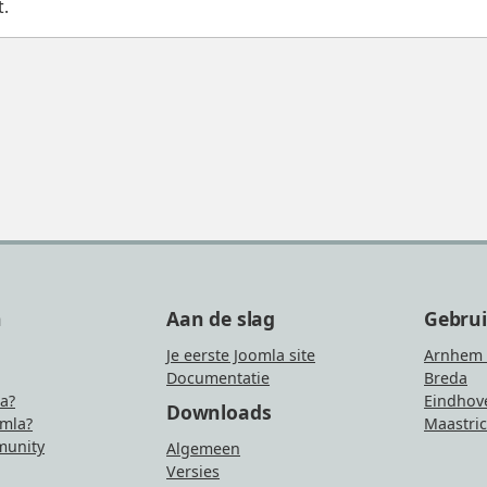
t.
n
Aan de slag
Gebru
Je eerste Joomla site
Arnhem 
Documentatie
Breda
la?
Eindhov
Downloads
mla?
Maastric
unity
Algemeen
Versies