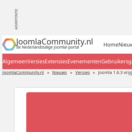
JoomlaCommunity.nl
Home
Nieu
de Nederlandstalige Joomla!-portal
Algemeen
Versies
Extensies
Evenementen
Gebruikers
JoomlaCommunity.nl
Nieuws
Versies
Joomla 1.6.3 vri