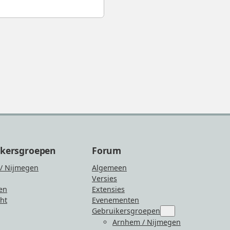
ikersgroepen
Forum
/ Nijmegen
Algemeen
Versies
en
Extensies
ht
Evenementen
Gebruikersgroepen
Submenu
for
Arnhem / Nijmegen
“Gebruikersgroepen