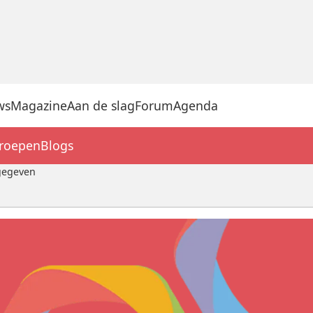
ws
Magazine
Aan de slag
Forum
Agenda
groepen
Blogs
jgegeven