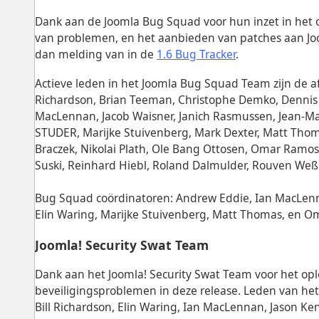
Dank aan de Joomla Bug Squad voor hun inzet in het
van problemen, en het aanbieden van patches aan Joo
dan melding van in de
1.6 Bug Tracker
.
Actieve leden in het Joomla Bug Squad Team zijn de af
Richardson, Brian Teeman, Christophe Demko, Dennis H
MacLennan, Jacob Waisner, Janich Rasmussen, Jean-Mar
STUDER, Marijke Stuivenberg, Mark Dexter, Matt Thoma
Braczek, Nikolai Plath, Ole Bang Ottosen, Omar Ramos
Suski, Reinhard Hiebl, Roland Dalmulder, Rouven Weß
Bug Squad coördinatoren: Andrew Eddie, Ian MacLenna
Elin Waring, Marijke Stuivenberg, Matt Thomas, en O
Joomla! Security Swat Team
Dank aan het Joomla! Security Swat Team voor het op
beveiligingsproblemen in deze release. Leden van het 
Bill Richardson, Elin Waring, Ian MacLennan, Jason Ken