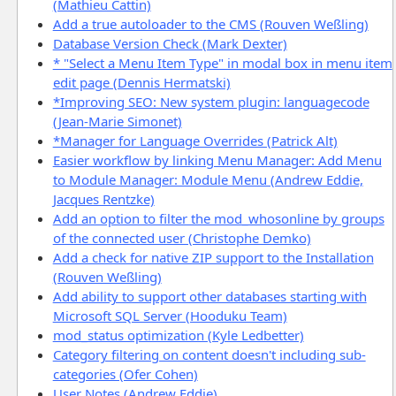
(Mathieu Cattin)
Add a true autoloader to the CMS (Rouven Weßling)
Database Version Check (Mark Dexter)
* "Select a Menu Item Type" in modal box in menu item
edit page (Dennis Hermatski)
*Improving SEO: New system plugin: languagecode
(Jean-Marie Simonet)
*Manager for Language Overrides (Patrick Alt)
Easier workflow by linking Menu Manager: Add Menu
to Module Manager: Module Menu (Andrew Eddie,
Jacques Rentzke)
Add an option to filter the mod_whosonline by groups
of the connected user (Christophe Demko)
Add a check for native ZIP support to the Installation
(Rouven Weßling)
Add ability to support other databases starting with
Microsoft SQL Server (Hooduku Team)
mod_status optimization (Kyle Ledbetter)
Category filtering on content doesn't including sub-
categories (Ofer Cohen)
User Notes (Andrew Eddie)