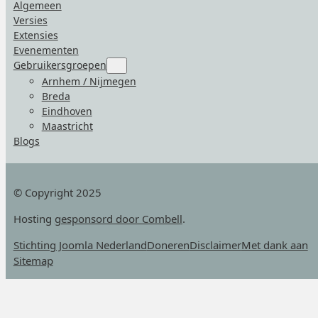
Algemeen
Versies
Extensies
Evenementen
Gebruikersgroepen
Submenu
for
Arnhem / Nijmegen
“Gebruikersgroepen”
Breda
Eindhoven
Maastricht
Blogs
© Copyright 2025
Hosting
gesponsord door Combell
.
Stichting Joomla Nederland
Doneren
Disclaimer
Met dank aan
Sitemap