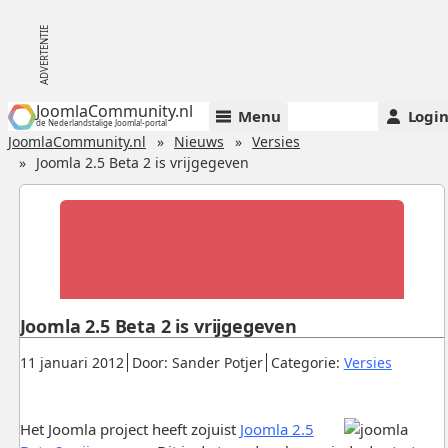
JoomlaCommunity.nl
Menu
Logi
de Nederlandstalige Joomla!-portal
JoomlaCommunity.nl
Nieuws
Versies
Joomla 2.5 Beta 2 is vrijgegeven
Joomla 2.5 Beta 2 is vrijgegeven
Gepubliceerd:
.
.
.
11 januari 2012
Door: Sander Potjer
Categorie:
Versies
Het Joomla project heeft zojuist
Joomla 2.5