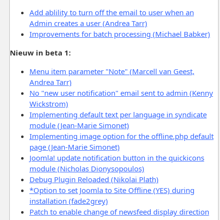
Add ablility to turn off the email to user when an
Admin creates a user (Andrea Tarr)
Improvements for batch processing (Michael Babker)
Nieuw in beta 1:
Menu item parameter "Note" (Marcell van Geest,
Andrea Tarr)
No "new user notification" email sent to admin (Kenny
Wickstrom)
Implementing default text per language in syndicate
module (Jean-Marie Simonet)
Implementing image option for the offline.php default
page (Jean-Marie Simonet)
Joomla! update notification button in the quickicons
module (Nicholas Dionysopoulos)
Debug Plugin Reloaded (Nikolai Plath)
*Option to set Joomla to Site Offline (YES) during
installation (fade2grey)
Patch to enable change of newsfeed display direction