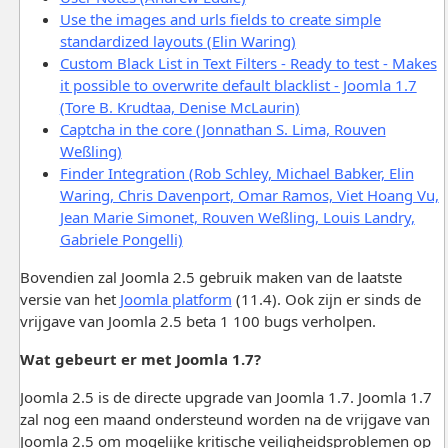
Use the images and urls fields to create simple
standardized layouts (Elin Waring)
Custom Black List in Text Filters - Ready to test - Makes
it possible to overwrite default blacklist - Joomla 1.7
(Tore B. Krudtaa, Denise McLaurin)
Captcha in the core (Jonnathan S. Lima, Rouven
Weßling)
Finder Integration (Rob Schley, Michael Babker, Elin
Waring, Chris Davenport, Omar Ramos, Viet Hoang Vu,
Jean Marie Simonet, Rouven Weßling, Louis Landry,
Gabriele Pongelli)
Bovendien zal Joomla 2.5 gebruik maken van de laatste
versie van het
Joomla platform
(11.4). Ook zijn er sinds de
vrijgave van Joomla 2.5 beta 1 100 bugs verholpen.
Wat gebeurt er met Joomla 1.7?
Joomla 2.5 is de directe upgrade van Joomla 1.7. Joomla 1.7
zal nog een maand ondersteund worden na de vrijgave van
Joomla 2.5 om mogelijke kritische veiligheidsproblemen op