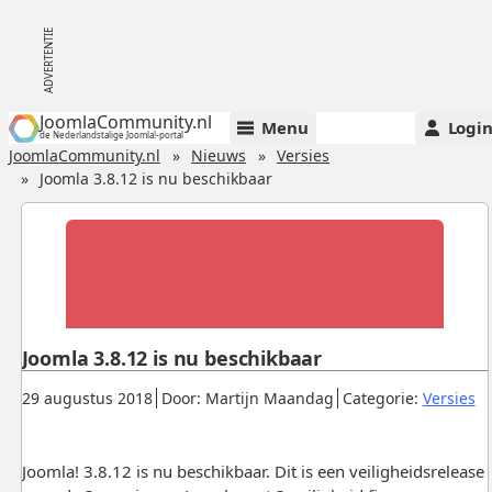
JoomlaCommunity.nl
Menu
Logi
de Nederlandstalige Joomla!-portal
JoomlaCommunity.nl
Nieuws
Versies
Joomla 3.8.12 is nu beschikbaar
Joomla 3.8.12 is nu beschikbaar
Gepubliceerd:
.
.
.
29 augustus 2018
Door: Martijn Maandag
Categorie:
Versies
Joomla! 3.8.12 is nu beschikbaar. Dit is een veiligheidsrelease