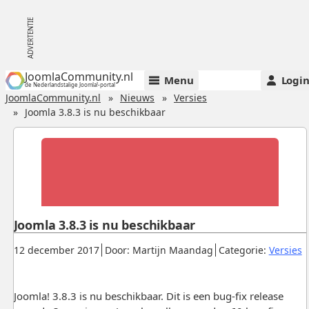
JoomlaCommunity.nl
Menu
Logi
de Nederlandstalige Joomla!-portal
JoomlaCommunity.nl
Nieuws
Versies
Joomla 3.8.3 is nu beschikbaar
Joomla 3.8.3 is nu beschikbaar
Gepubliceerd:
.
.
.
12 december 2017
Door: Martijn Maandag
Categorie:
Versies
Joomla! 3.8.3 is nu beschikbaar. Dit is een bug-fix release