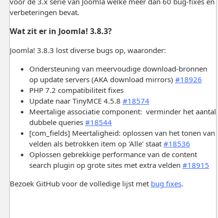
voor de 3.x serie van Joomla welke meer dan 60 bug-fixes en
verbeteringen bevat.
Wat zit er in Joomla! 3.8.3?
Joomla! 3.8.3 lost diverse bugs op, waaronder:
Ondersteuning van meervoudige download-bronnen
op update servers (AKA download mirrors)
#18926
PHP 7.2 compatibiliteit fixes
Update naar TinyMCE 4.5.8
#18574
Meertalige associatie component: verminder het aantal
dubbele queries
#18544
[com_fields] Meertaligheid: oplossen van het tonen van
velden als betrokken item op 'Alle' staat
#18536
Oplossen gebrekkige performance van de content
search plugin op grote sites met extra velden
#18915
Bezoek GitHub voor de volledige lijst met
bug fixes
.