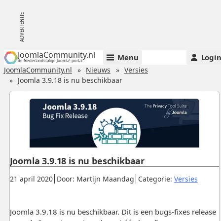
JoomlaCommunity.nl
Menu
Logi
de Nederlandstalige Joomla!-portal
JoomlaCommunity.nl
Nieuws
Versies
Joomla 3.9.18 is nu beschikbaar
Joomla 3.9.18 is nu beschikbaar
Gepubliceerd:
.
.
.
21 april 2020
Door: Martijn Maandag
Categorie:
Versies
Joomla 3.9.18 is nu beschikbaar. Dit is een bugs-fixes release