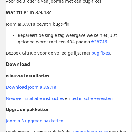
voor de 3.x serie van Joomla met één bug-fixes.
Wat zit er in 3.9.18?
Joomla! 3.9.18 bevat 1 bugs-fix:
Repareert de single tag weergave welke niet juist
getoond wordt met een 404 pagina
#28746
Bezoek GitHub voor de volledige lijst met
bug fixes
.
Download
Nieuwe installaties
Download Joomla 3.9.18
Nieuwe installatie instructies
en
technische vereisten
Upgrade pakketten
Joomla 3 upgrade pakketten
Denk eraan… Lees alstublieft de
update instructies
voor het