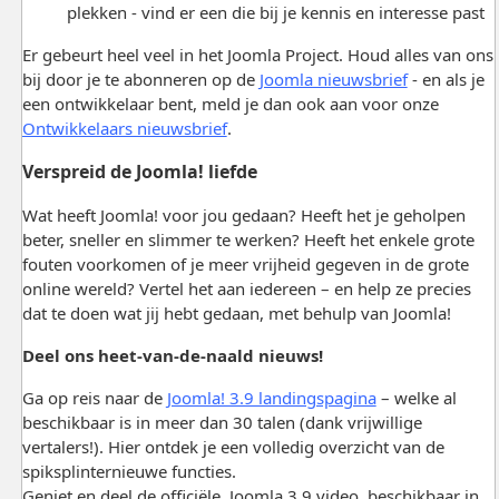
plekken - vind er een die bij je kennis en interesse past
Er gebeurt heel veel in het Joomla Project. Houd alles van ons
bij door je te abonneren op de
Joomla nieuwsbrief
- en als je
een ontwikkelaar bent, meld je dan ook aan voor onze
Ontwikkelaars nieuwsbrief
.
Verspreid de Joomla! liefde
Wat heeft Joomla! voor jou gedaan? Heeft het je geholpen
beter, sneller en slimmer te werken? Heeft het enkele grote
fouten voorkomen of je meer vrijheid gegeven in de grote
online wereld? Vertel het aan iedereen – en help ze precies
dat te doen wat jij hebt gedaan, met behulp van Joomla!
Deel ons heet-van-de-naald nieuws!
Ga op reis naar de
Joomla! 3.9 landingspagina
– welke al
beschikbaar is in meer dan 30 talen (dank vrijwillige
vertalers!). Hier ontdek je een volledig overzicht van de
spiksplinternieuwe functies.
Geniet en deel de officiële Joomla 3.9 video, beschikbaar in