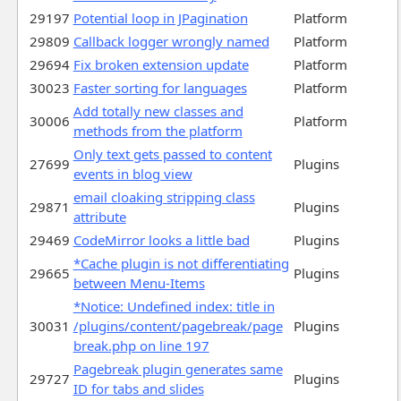
29197
Potential loop in JPagination
Platform
29809
Callback logger wrongly named
Platform
29694
Fix broken extension update
Platform
30023
Faster sorting for languages
Platform
Add totally new classes and
30006
Platform
methods from the platform
Only text gets passed to content
27699
Plugins
events in blog view
email cloaking stripping class
29871
Plugins
attribute
29469
CodeMirror looks a little bad
Plugins
*Cache plugin is not differentiating
29665
Plugins
between Menu-Items
*Notice: Undefined index: title in
30031
/plugins/content/pagebreak/page
Plugins
break.php on line 197
Pagebreak plugin generates same
29727
Plugins
ID for tabs and slides