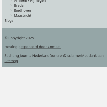
Arnhem / Nijmegen
Breda
Eindhoven
Maastricht
Blogs
© Copyright 2025
Hosting
gesponsord door Combell
.
Stichting Joomla Nederland
Doneren
Disclaimer
Met dank aan
Sitemap