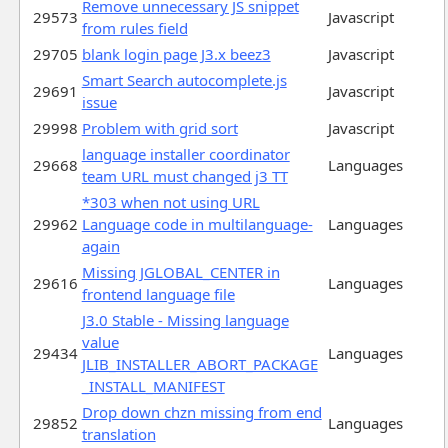
Remove unnecessary JS snippet
29573
Javascript
from rules field
29705
blank login page J3.x beez3
Javascript
Smart Search autocomplete.js
29691
Javascript
issue
29998
Problem with grid sort
Javascript
language installer coordinator
29668
Languages
team URL must changed j3 TT
*303 when not using URL
29962
Language code in multilanguage-
Languages
again
Missing JGLOBAL_CENTER in
29616
Languages
frontend language file
J3.0 Stable - Missing language
value
29434
Languages
JLIB_INSTALLER_ABORT_PACKAGE
_INSTALL_MANIFEST
Drop down chzn missing from end
29852
Languages
translation