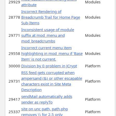
29929
Modules
attribute
Incorrect Rendering of
28778
Breadcrumb Trail for Home Page
Modules
Sub-Items
Inconsistent usage of module
29771
suffix at mod_menu and
Modules
mod_breadcrumbs
Incorrect current menu item
29558
highlighting in mod_menu if 'Base
Modules
Item' is not current.
30000
Division by 0 problem in JCrypt
Platform
RSS feed gets corrupted when
ampersand (&) or other escapable
29731
Platform
characters exist in Site Meta
Description
sendMail automatically adds
29417
Platform
sender as replyTo
site on unc path, path.php
25337
Platform
removes \\ for 2.5 only