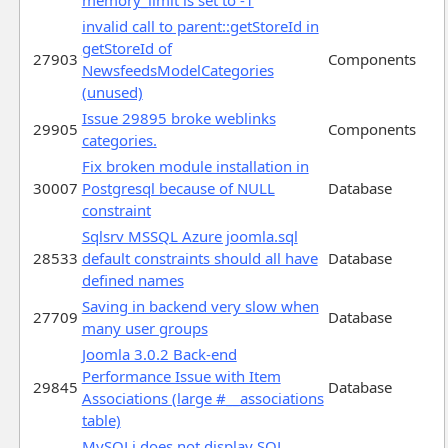
invalid call to parent::getStoreId in
getStoreId of
27903
Components
NewsfeedsModelCategories
(unused)
Issue 29895 broke weblinks
29905
Components
categories.
Fix broken module installation in
30007
Postgresql because of NULL
Database
constraint
Sqlsrv MSSQL Azure joomla.sql
28533
default constraints should all have
Database
defined names
Saving in backend very slow when
27709
Database
many user groups
Joomla 3.0.2 Back-end
Performance Issue with Item
29845
Database
Associations (large #__associations
table)
MySQLi does not display SQL