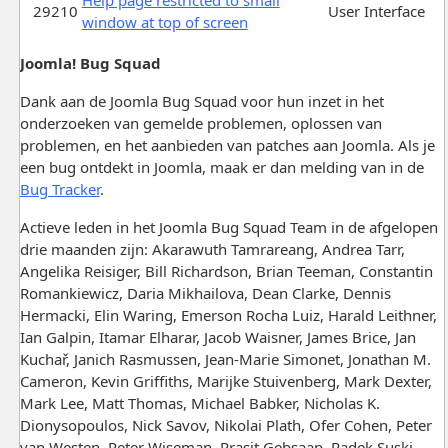
29210
User Interface
window at top of screen
Joomla! Bug Squad
Dank aan de Joomla Bug Squad voor hun inzet in het
onderzoeken van gemelde problemen, oplossen van
problemen, en het aanbieden van patches aan Joomla. Als je
een bug ontdekt in Joomla, maak er dan melding van in de
Bug Tracker
.
Actieve leden in het Joomla Bug Squad Team in de afgelopen
drie maanden zijn: Akarawuth Tamrareang, Andrea Tarr,
Angelika Reisiger, Bill Richardson, Brian Teeman, Constantin
Romankiewicz, Daria Mikhailova, Dean Clarke, Dennis
Hermacki, Elin Waring, Emerson Rocha Luiz, Harald Leithner,
Ian Galpin, Itamar Elharar, Jacob Waisner, James Brice, Jan
Kuchař, Janich Rasmussen, Jean-Marie Simonet, Jonathan M.
Cameron, Kevin Griffiths, Marijke Stuivenberg, Mark Dexter,
Mark Lee, Matt Thomas, Michael Babker, Nicholas K.
Dionysopoulos, Nick Savov, Nikolai Plath, Ofer Cohen, Peter
van Westen, Peter Wiseman, Prasit Gebsaap, Radek Suski,