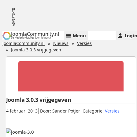
JoomlaCommunity.nl
Menu
Logi
de Nederlandstalige Joomla!-portal
JoomlaCommunity.nl
Nieuws
Versies
Joomla 3.0.3 vrijgegeven
Joomla 3.0.3 vrijgegeven
Gepubliceerd:
.
.
.
4 februari 2013
Door: Sander Potjer
Categorie:
Versies