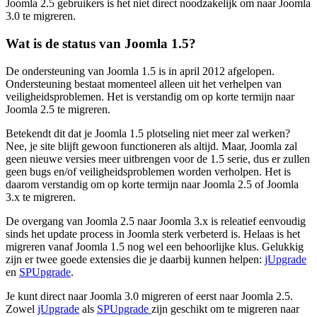
Joomla 2.5 gebruikers is het niet direct noodzakelijk om naar Joomla
3.0 te migreren.
Wat is de status van Joomla 1.5?
De ondersteuning van Joomla 1.5 is in april 2012 afgelopen.
Ondersteuning bestaat momenteel alleen uit het verhelpen van
veiligheidsproblemen. Het is verstandig om op korte termijn naar
Joomla 2.5 te migreren.
Betekendt dit dat je Joomla 1.5 plotseling niet meer zal werken?
Nee, je site blijft gewoon functioneren als altijd. Maar, Joomla zal
geen nieuwe versies meer uitbrengen voor de 1.5 serie, dus er zullen
geen bugs en/of veiligheidsproblemen worden verholpen. Het is
daarom verstandig om op korte termijn naar Joomla 2.5 of Joomla
3.x te migreren.
De overgang van Joomla 2.5 naar Joomla 3.x is releatief eenvoudig
sinds het update process in Joomla sterk verbeterd is. Helaas is het
migreren vanaf Joomla 1.5 nog wel een behoorlijke klus. Gelukkig
zijn er twee goede extensies die je daarbij kunnen helpen:
jUpgrade
en
SPUpgrade
.
Je kunt direct naar Joomla 3.0 migreren of eerst naar Joomla 2.5.
Zowel
jUpgrade
als
SPUpgrade
zijn geschikt om te migreren naar