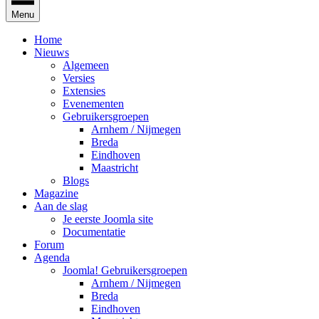
Menu
Home
Nieuws
Algemeen
Versies
Extensies
Evenementen
Gebruikersgroepen
Arnhem / Nijmegen
Breda
Eindhoven
Maastricht
Blogs
Magazine
Aan de slag
Je eerste Joomla site
Documentatie
Forum
Agenda
Joomla! Gebruikersgroepen
Arnhem / Nijmegen
Breda
Eindhoven