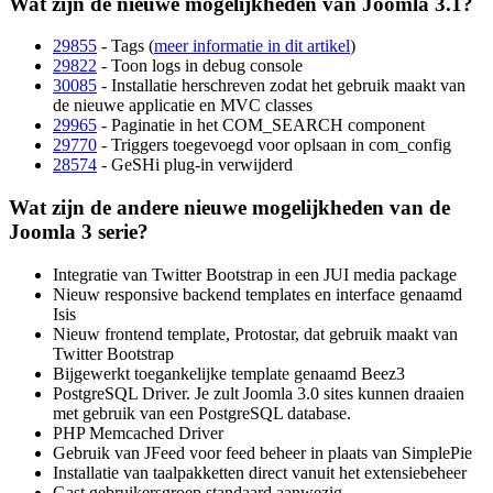
Wat zijn de nieuwe mogelijkheden van Joomla 3.1?
29855
- Tags (
meer informatie in dit artikel
)
29822
- Toon logs in debug console
30085
- Installatie herschreven zodat het gebruik maakt van
de nieuwe applicatie en MVC classes
29965
- Paginatie in het COM_SEARCH component
29770
- Triggers toegevoegd voor oplsaan in com_config
28574
- GeSHi plug-in verwijderd
Wat zijn de andere nieuwe mogelijkheden van de
Joomla 3 serie?
Integratie van Twitter Bootstrap in een JUI media package
Nieuw responsive backend templates en interface genaamd
Isis
Nieuw frontend template, Protostar, dat gebruik maakt van
Twitter Bootstrap
Bijgewerkt toegankelijke template genaamd Beez3
PostgreSQL Driver. Je zult Joomla 3.0 sites kunnen draaien
met gebruik van een PostgreSQL database.
PHP Memcached Driver
Gebruik van JFeed voor feed beheer in plaats van SimplePie
Installatie van taalpakketten direct vanuit het extensiebeheer
Gast gebruikersgroep standaard aanwezig