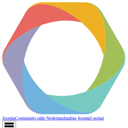
JoomlaCommunity.nl
de Nederlandstalige Joomla!-portal