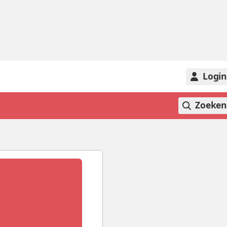
Logi
Zoeke