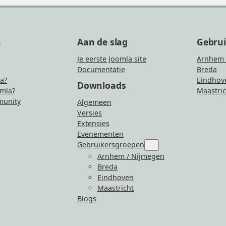
n
Aan de slag
Gebru
Je eerste Joomla site
Arnhem 
Documentatie
Breda
la?
Eindhov
Downloads
mla?
Maastric
unity
Algemeen
Versies
Extensies
Evenementen
Gebruikersgroepen
Submenu
for
Arnhem / Nijmegen
“Gebruikersgroepen”
Breda
Eindhoven
Maastricht
Blogs