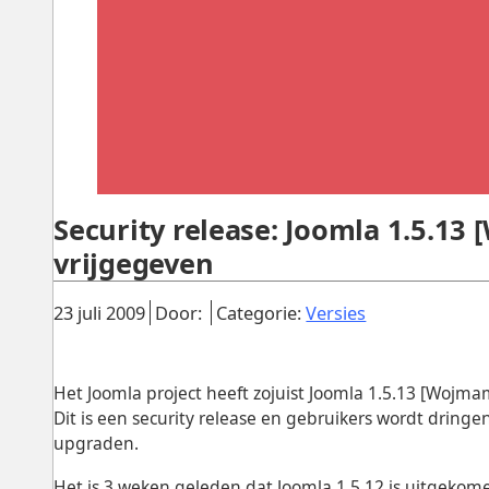
Security release: Joomla 1.5.13
vrijgegeven
Gepubliceerd:
.
.
.
23 juli 2009
Door:
Categorie:
Versies
Het Joomla project heeft zojuist Joomla 1.5.13 [Wojma
Dit is een security release en gebruikers wordt dring
upgraden.
Het is 3 weken geleden dat Joomla 1.5.12 is uitgekom