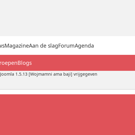
ws
Magazine
Aan de slag
Forum
Agenda
groepen
Blogs
: Joomla 1.5.13 [Wojmamni ama baji] vrijgegeven