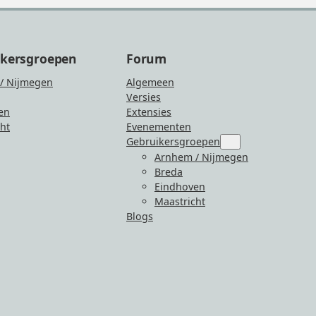
ikersgroepen
Forum
/ Nijmegen
Algemeen
Versies
en
Extensies
ht
Evenementen
Gebruikersgroepen
Submenu
for
Arnhem / Nijmegen
“Gebruikersgroepen
Breda
Eindhoven
Maastricht
Blogs