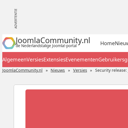
JoomlaCommunity.nl
Home
Nieu
de Nederlandstalige Joomla!-portal
Algemeen
Versies
Extensies
Evenementen
Gebruikers
JoomlaCommunity.nl
Nieuws
Versies
Security release