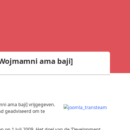
 [Wojmamni ama baji]
mni ama baji] vrijgegeven.
end geadviseerd om te
en op 1 Juli 2009. Het doel van de 'Development