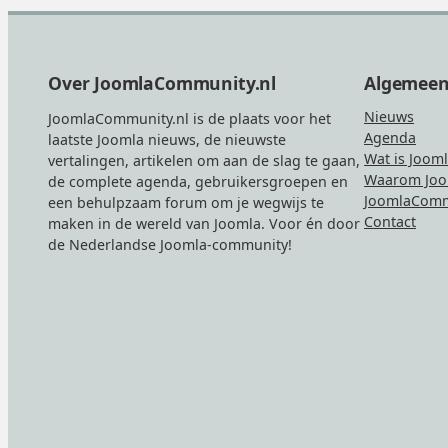
Footer
Over JoomlaCommunity.nl
Algemee
Nieuws
JoomlaCommunity.nl is de plaats voor het
Agenda
laatste Joomla nieuws, de nieuwste
Wat is Joom
vertalingen, artikelen om aan de slag te gaan,
Waarom Joo
de complete agenda, gebruikersgroepen en
JoomlaComm
een behulpzaam forum om je wegwijs te
Contact
maken in de wereld van Joomla. Voor én door
de Nederlandse Joomla-community!