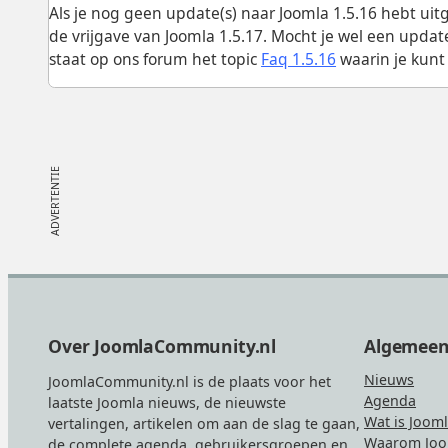
Als je nog geen update(s) naar Joomla 1.5.16 hebt ui
de vrijgave van Joomla 1.5.17. Mocht je wel een up
staat op ons forum het topic
Faq 1.5.16
waarin je kunt
Footer
Over JoomlaCommunity.nl
Algemee
Nieuws
JoomlaCommunity.nl is de plaats voor het
Agenda
laatste Joomla nieuws, de nieuwste
Wat is Joom
vertalingen, artikelen om aan de slag te gaan,
Waarom Joo
de complete agenda, gebruikersgroepen en