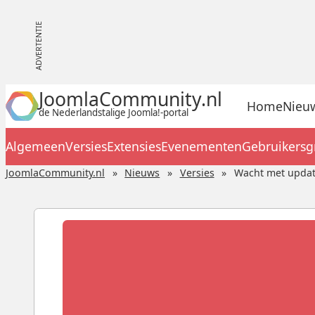
JoomlaCommunity.nl
Home
Nieu
de Nederlandstalige Joomla!-portal
Algemeen
Versies
Extensies
Evenementen
Gebruikers
JoomlaCommunity.nl
Nieuws
Versies
Wacht met update