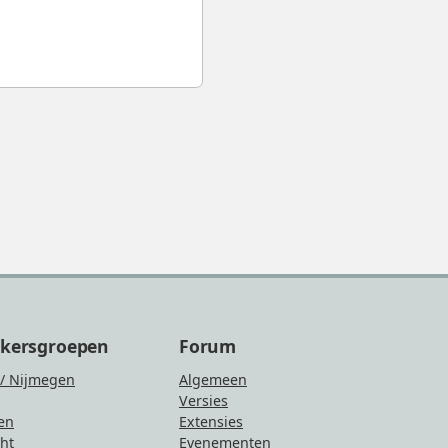
ikersgroepen
Forum
/ Nijmegen
Algemeen
Versies
en
Extensies
ht
Evenementen