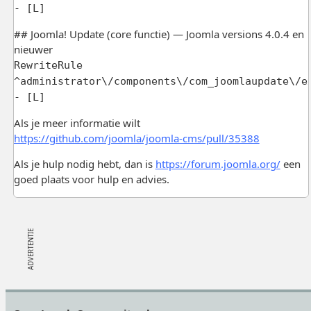
- [L]
## Joomla! Update (core functie) — Joomla versions 4.0.4 en
nieuwer
RewriteRule
^administrator\/components\/com_joomlaupdate\/e
- [L]
Als je meer informatie wilt
https://github.com/joomla/joomla-cms/pull/35388
Als je hulp nodig hebt, dan is
https://forum.joomla.org/
een
goed plaats voor hulp en advies.
Footer