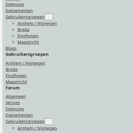
Extensies
Evenementen
Gebruikersgroepen
Submenu
for
Arnhem / Nijmegen
“Gebruikersgroepen”
Breda
Eindhoven
Maastricht
Blogs
Gebruikersgroepen
Arnhem / Nijmegen
Breda
Eindhoven
Maastricht
Forum
Algemeen
Versies
Extensies
Evenementen
Gebruikersgroepen
Submenu
for
Arnhem / Nijmegen
“Gebruikersgroepen”