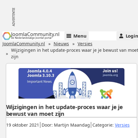
JoomlaCommunity.nl
Menu
Logi
de Nederlandstalige Joomla!-portal
JoomlaCommunity.nl
Nieuws
Versies
Wijzigingen in het update-proces waar je je bewust van moe
zijn
Wijzigingen in het update-proces waar je je
bewust van moet zijn
Gepubliceerd:
.
.
.
19 oktober 2021
Door: Martijn Maandag
Categorie:
Versies