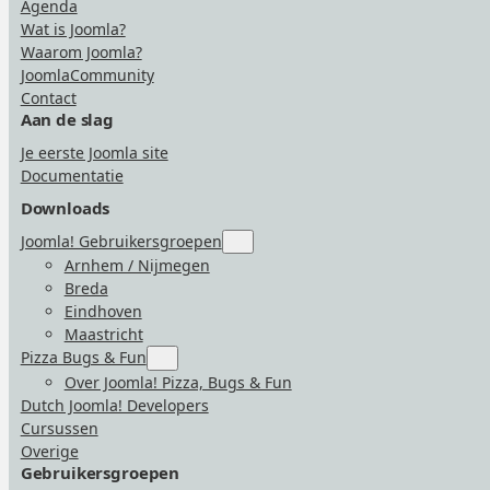
Agenda
Wat is Joomla?
Waarom Joomla?
JoomlaCommunity
Contact
Aan de slag
Je eerste Joomla site
Documentatie
Downloads
Joomla! Gebruikersgroepen
Submenu
for
Arnhem / Nijmegen
“Joomla!
Breda
Gebruikersgroepen”
Eindhoven
Maastricht
Pizza Bugs & Fun
Submenu
for
Over Joomla! Pizza, Bugs & Fun
“Pizza
Dutch Joomla! Developers
Bugs
&
Cursussen
Fun”
Overige
Gebruikersgroepen