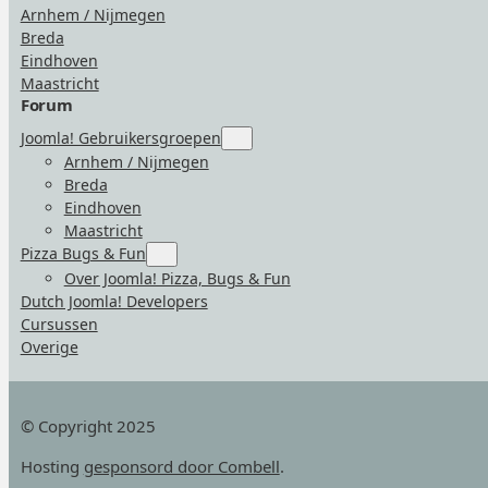
Arnhem / Nijmegen
Breda
Eindhoven
Maastricht
Forum
Joomla! Gebruikersgroepen
Submenu
for
Arnhem / Nijmegen
“Joomla!
Breda
Gebruikersgroepen”
Eindhoven
Maastricht
Pizza Bugs & Fun
Submenu
for
Over Joomla! Pizza, Bugs & Fun
“Pizza
Dutch Joomla! Developers
Bugs
&
Cursussen
Fun”
Overige
© Copyright 2025
Hosting
gesponsord door Combell
.