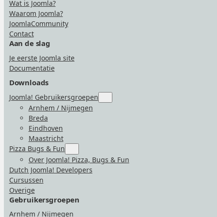
Wat is Joomla?
Waarom Joomla?
JoomlaCommunity
Contact
Aan de slag
Je eerste Joomla site
Documentatie
Downloads
Joomla! Gebruikersgroepen
Submenu
for
Arnhem / Nijmegen
“Joomla!
Breda
Gebruikersgroepen”
Eindhoven
Maastricht
Pizza Bugs & Fun
Submenu
for
Over Joomla! Pizza, Bugs & Fun
“Pizza
Dutch Joomla! Developers
Bugs
&
Cursussen
Fun”
Overige
Gebruikersgroepen
Arnhem / Nijmegen