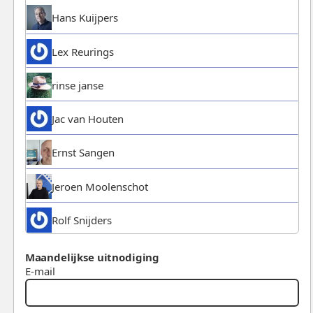
Hans Kuijpers
Lex Reurings
rinse janse
Jac van Houten
Ernst Sangen
Jeroen Moolenschot
Rolf Snijders
Maandelijkse uitnodiging
E-mail