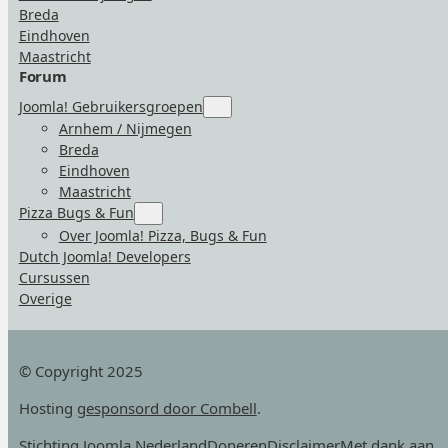
Breda
Eindhoven
Maastricht
Forum
Joomla! Gebruikersgroepen
Submenu
for
Arnhem / Nijmegen
“Joomla!
Breda
Gebruikersgroepen”
Eindhoven
Maastricht
Pizza Bugs & Fun
Submenu
for
Over Joomla! Pizza, Bugs & Fun
“Pizza
Dutch Joomla! Developers
Bugs
&
Cursussen
Fun”
Overige
© Copyright 2025
Hosting
gesponsord door Combell
.
Stichting Joomla Nederland
Doneren
Disclaimer
Met dank aan