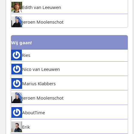
Edith van Leeuwen
Jeroen Moolenschot
Wij gaan!
Ries
Nico van Leeuwen
Marius Klabbers
Jeroen Moolenschot
AboutTime
Erik