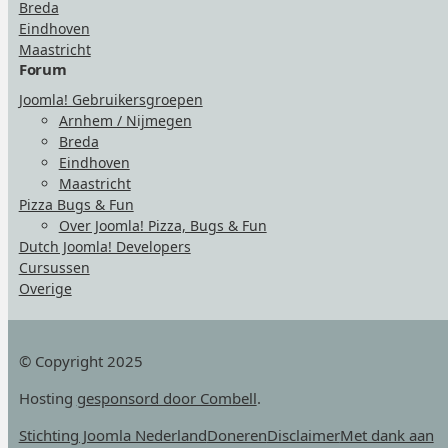
Breda
Eindhoven
Maastricht
Forum
Joomla! Gebruikersgroepen
Arnhem / Nijmegen
Breda
Eindhoven
Maastricht
Pizza Bugs & Fun
Over Joomla! Pizza, Bugs & Fun
Dutch Joomla! Developers
Cursussen
Overige
© Copyright 2025
Hosting
gesponsord door Combell
.
Stichting Joomla Nederland
Doneren
Disclaimer
Met dank aan