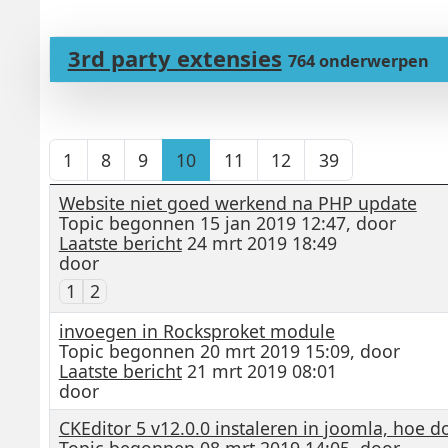
3rd party extensies
764 onderwerpen
1
8
9
10
11
12
39
Website niet goed werkend na PHP update
Topic begonnen 15 jan 2019 12:47, door
Laatste bericht
24 mrt 2019 18:49
door
1
2
invoegen in Rocksproket module
Topic begonnen 20 mrt 2019 15:09, door
Laatste bericht
21 mrt 2019 08:01
door
CKEditor 5 v12.0.0 instaleren in joomla, hoe do
Topic begonnen 08 mrt 2019 14:05, door