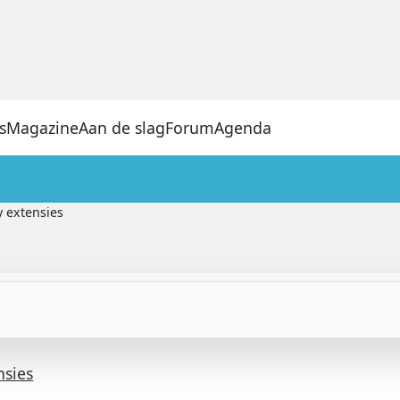
s
Magazine
Aan de slag
Forum
Agenda
y extensies
nsies