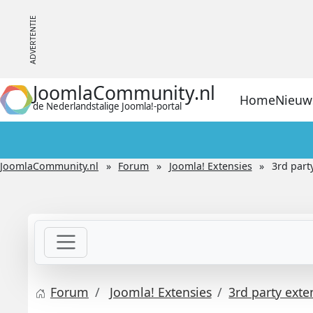
JoomlaCommunity.nl
Home
Nieuw
de Nederlandstalige Joomla!-portal
JoomlaCommunity.nl
Forum
Joomla! Extensies
3rd part
Forum
Joomla! Extensies
3rd party exte