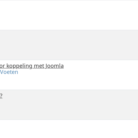
or koppeling met Joomla
Voeten
?