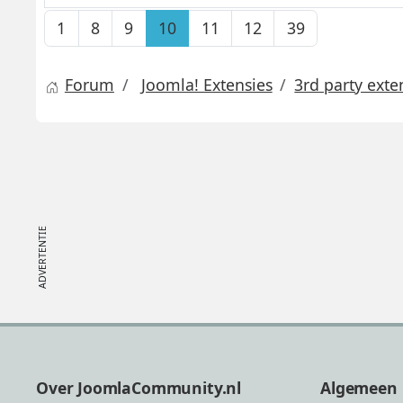
1
8
9
10
11
12
39
Forum
Joomla! Extensies
3rd party exte
Footer
Over JoomlaCommunity.nl
Algemeen