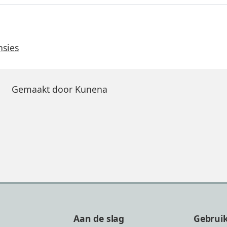
nsies
Gemaakt door
Kunena
Aan de slag
Gebrui