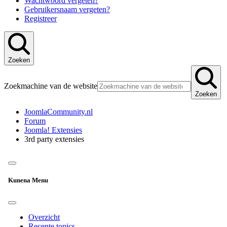
Wachtwoord vergeten?
Gebruikersnaam vergeten?
Registreer
Zoeken
Zoekmachine van de website
Zoeken
JoomlaCommunity.nl
Forum
Joomla! Extensies
3rd party extensies
Kunena Menu
Overzicht
Recente topics