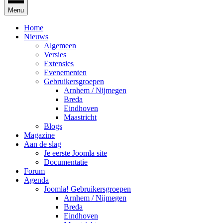
Menu
Home
Nieuws
Algemeen
Versies
Extensies
Evenementen
Gebruikersgroepen
Arnhem / Nijmegen
Breda
Eindhoven
Maastricht
Blogs
Magazine
Aan de slag
Je eerste Joomla site
Documentatie
Forum
Agenda
Joomla! Gebruikersgroepen
Arnhem / Nijmegen
Breda
Eindhoven