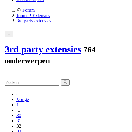
Forum
Joomla! Extensies
3rd party extensies
3rd party extensies
764
onderwerpen
«
Vorige
1
...
30
31
32
33