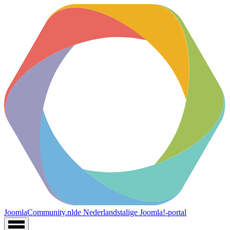
JoomlaCommunity.nl
de Nederlandstalige Joomla!-portal