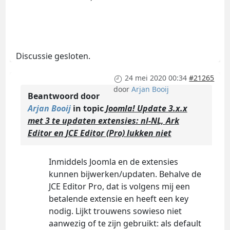
Discussie gesloten.
24 mei 2020 00:34
#21265
door
Arjan Booij
Beantwoord door
Arjan Booij
in topic
Joomla! Update 3.x.x
met 3 te updaten extensies: nl-NL, Ark
Editor en JCE Editor (Pro) lukken niet
Inmiddels Joomla en de extensies
kunnen bijwerken/updaten. Behalve de
JCE Editor Pro, dat is volgens mij een
betalende extensie en heeft een key
nodig. Lijkt trouwens sowieso niet
aanwezig of te zijn gebruikt: als default