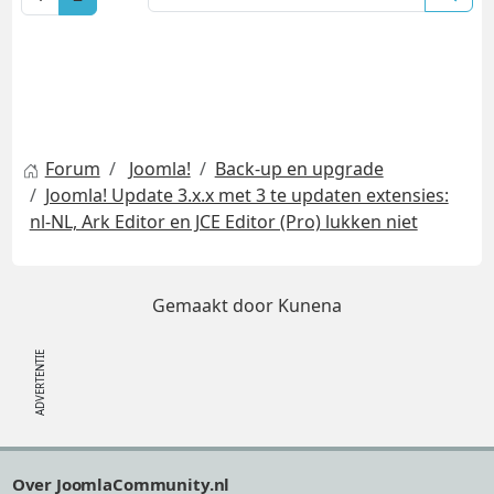
Forum
Joomla!
Back-up en upgrade
Joomla! Update 3.x.x met 3 te updaten extensies:
nl-NL, Ark Editor en JCE Editor (Pro) lukken niet
Gemaakt door
Kunena
Footer
Over JoomlaCommunity.nl