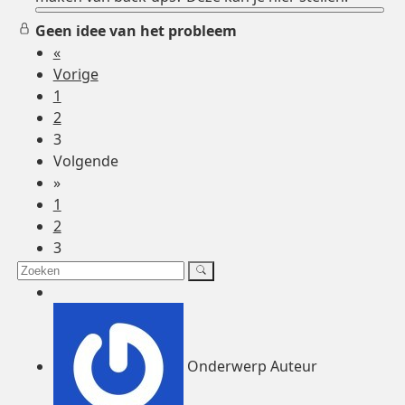
Geen idee van het probleem
«
Vorige
1
2
3
Volgende
»
1
2
3
Onderwerp Auteur