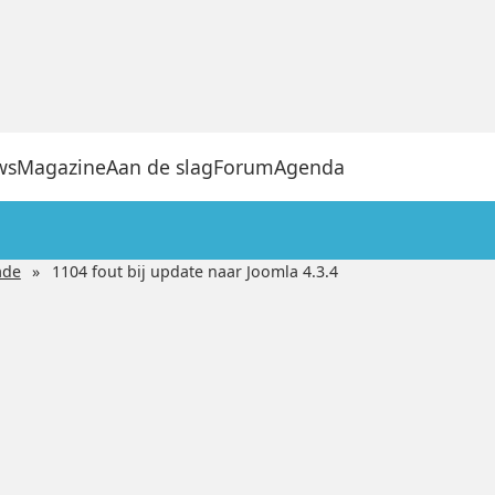
ws
Magazine
Aan de slag
Forum
Agenda
ade
1104 fout bij update naar Joomla 4.3.4