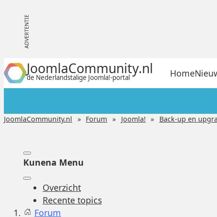
JoomlaCommunity.nl
Home
Nieu
de Nederlandstalige Joomla!-portal
JoomlaCommunity.nl
Forum
Joomla!
Back-up en upgr
Kunena Menu
Overzicht
Recente topics
Forum