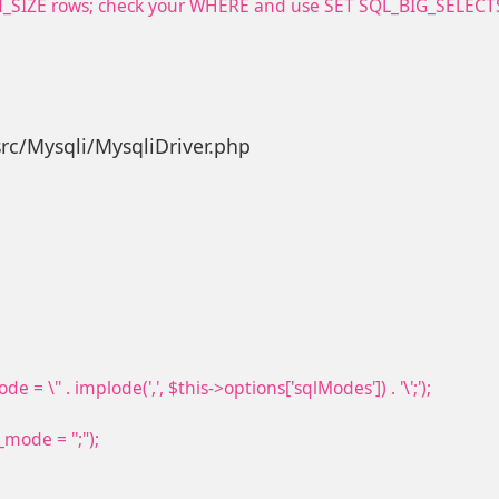
SIZE rows; check your WHERE and use SET SQL_BIG_SELECT
src/Mysqli/MysqliDriver.php
'' . implode(',', $this->options['sqlModes']) . '\';');
ode = '';");