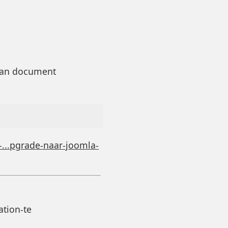
 van document
..pgrade-naar-joomla-
tion-te