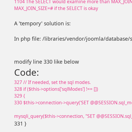
1104 The SELECT would examine more than MAX_JOIN_
MAX_JOIN_SIZE=# if the SELECT is okay
A 'tempory' solution is:
In php file: /libraries/vendor/joomla/database/
modify line 330 like below
Code:
327 // If needed, set the sql modes.
328 if ($this->options['sqlModes'] !== [])
329 {
330 $this->connection->query('SET @@SESSION.sql_mode = \
mysqli_query($this->connection, "SET @@SESSION.sql_m
331 }