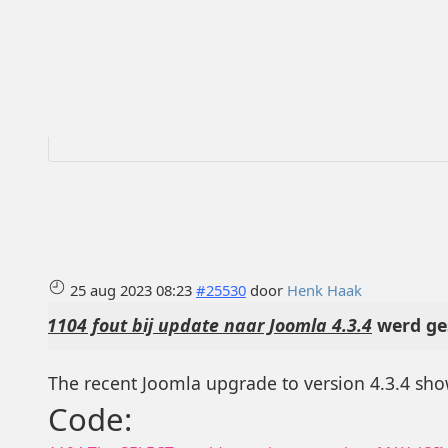
25 aug 2023 08:23
#25530
door
Henk Haak
1104 fout bij update naar Joomla 4.3.4
werd ge
The recent Joomla upgrade to version 4.3.4 sho
Code: