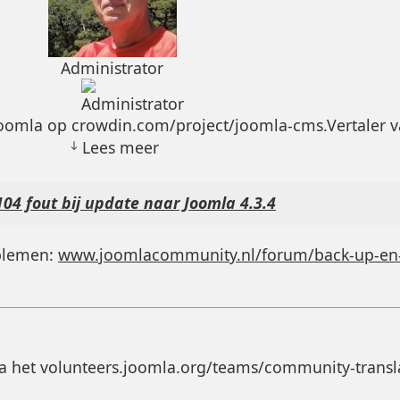
Administrator
Joomla op crowdin.com/project/joomla-cms.Vertaler
Lees meer
104 fout bij update naar Joomla 4.3.4
oblemen:
www.joomlacommunity.nl/forum/back-up-en-.
a het volunteers.joomla.org/teams/community-transla