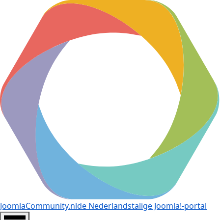
JoomlaCommunity.nl
de Nederlandstalige Joomla!-portal