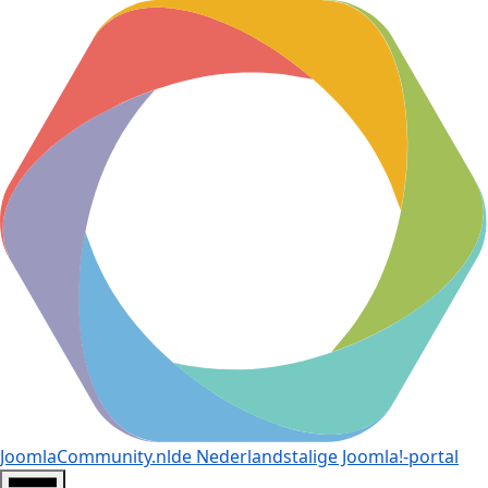
JoomlaCommunity.nl
de Nederlandstalige Joomla!-portal