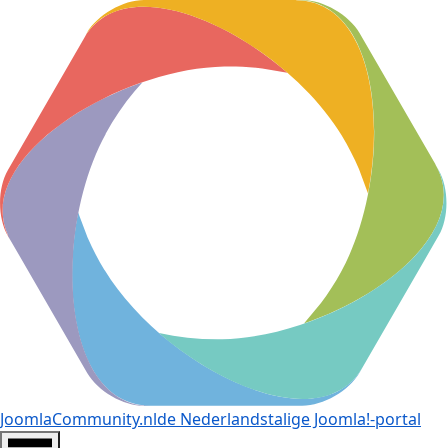
JoomlaCommunity.nl
de Nederlandstalige Joomla!-portal