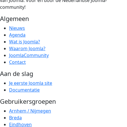
van Joomla. Voor én door de Nederlandse Joomla-
community!
Algemeen
Nieuws
Agenda
Wat is Joomla?
Waarom Joomla?
JoomlaCommunity
Contact
Aan de slag
Je eerste Joomla site
Documentatie
Gebruikersgroepen
Arnhem / Nijmegen
Breda
Eindhoven