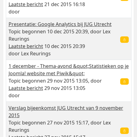
Laatste bericht
21 dec 2015 16:18
door
Presentatie: Google Analytics bij JUG Utrecht
Topic begonnen 10 dec 2015 20:39, door
Lex
Reurings
Laatste bericht
10 dec 2015 20:39
door
Lex Reurings
1 december - Thema-avond &quot;Statistieken op je
Joomla! website met Piwik&quot;
Topic begonnen 29 nov 2015 13:05, door
Laatste bericht
29 nov 2015 13:05
door
Verslag bijeenkomst JUG Utrecht van 9 november
2015
Topic begonnen 27 nov 2015 15:17, door
Lex
Reurings