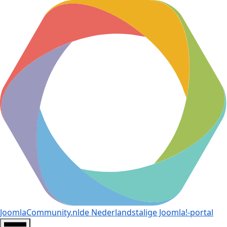
JoomlaCommunity.nl
de Nederlandstalige Joomla!-portal