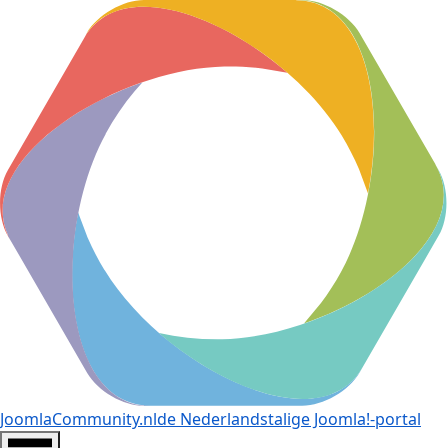
JoomlaCommunity.nl
de Nederlandstalige Joomla!-portal