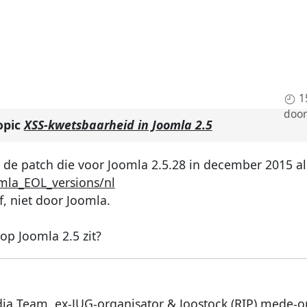
1
doo
opic
XSS-kwetsbaarheid in Joomla 2.5
er de patch die voor Joomla 2.5.28 in december 2015 a
omla_EOL_versions/nl
, niet door Joomla.
p Joomla 2.5 zit?
dia Team, ex-JUG-organisator & Joostock (RIP) mede-o