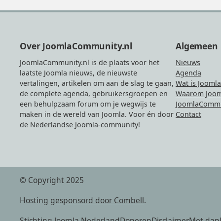
Footer
Over JoomlaCommunity.nl
Algemeen
JoomlaCommunity.nl is de plaats voor het
Nieuws
laatste Joomla nieuws, de nieuwste
Agenda
vertalingen, artikelen om aan de slag te gaan,
Wat is Joomla
de complete agenda, gebruikersgroepen en
Waarom Joom
een behulpzaam forum om je wegwijs te
JoomlaCommu
maken in de wereld van Joomla. Voor én door
Contact
de Nederlandse Joomla-community!
© Copyright 2025
Hosting
gesponsord door Combell
.
Stichting Joomla Nederland
Doneren
Disclaimer
Met dan