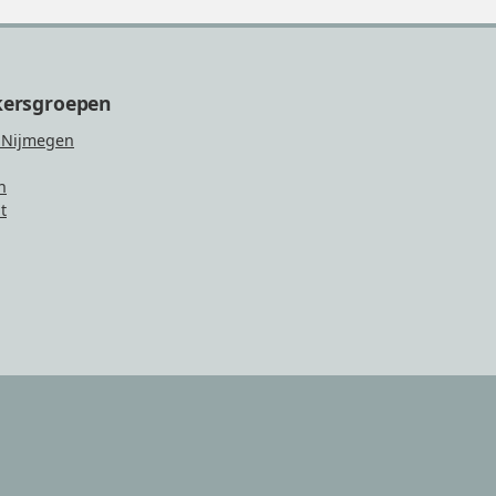
kersgroepen
 Nijmegen
n
t