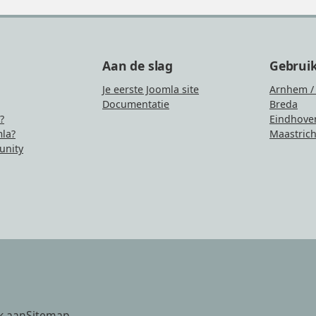
Aan de slag
Gebrui
Je eerste Joomla site
Arnhem /
Documentatie
Breda
?
Eindhove
la?
Maastrich
nity
k aan
Sitemap