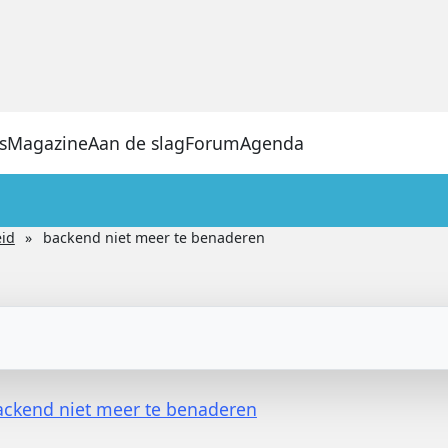
s
Magazine
Aan de slag
Forum
Agenda
eid
backend niet meer te benaderen
ackend niet meer te benaderen