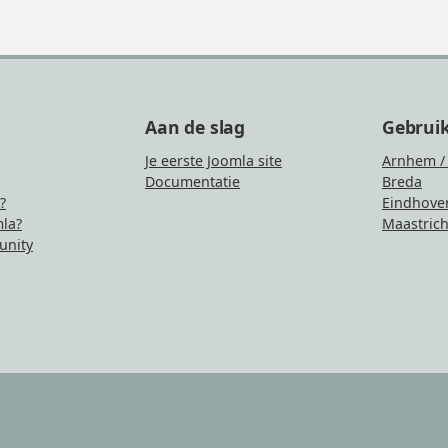
Aan de slag
Gebrui
Je eerste Joomla site
Arnhem /
Documentatie
Breda
?
Eindhove
la?
Maastrich
nity