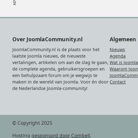
Footer
Over JoomlaCommunity.nl
Algemeen
JoomlaCommunity.nl is de plaats voor het
Nieuws
laatste Joomla nieuws, de nieuwste
Agenda
vertalingen, artikelen om aan de slag te gaan,
Wat is Joomla
de complete agenda, gebruikersgroepen en
Waarom Joom
een behulpzaam forum om je wegwijs te
JoomlaCommu
maken in de wereld van Joomla. Voor én door
Contact
de Nederlandse Joomla-community!
© Copyright 2025
Hosting
gesponsord door Combell
.