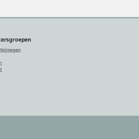
kersgroepen
 Nijmegen
n
t